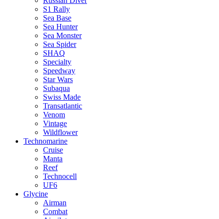
Russian Diver
S1 Rally
Sea Base
Sea Hunter
Sea Monster
Sea Spider
SHAQ
Specialty
Speedway
Star Wars
Subaqua
Swiss Made
Transatlantic
Venom
Vintage
Wildflower
Technomarine
Cruise
Manta
Reef
Technocell
UF6
Glycine
Airman
Combat