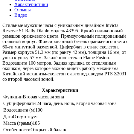
Характеристики
Отзывы
Видео
Стильные мужские часы с уникальным дизайном Invicta
Reserve S1 Rally Diablo модель 43395. Яркий силиконовый
ремешок оранжевого цвета. Прямоугольный полированный
стальной корпус. Фиксированный безель оранжевого цвета с
60-ти минутной разметкой. Циферблат в стиле скелетон.
Размер корпуса 51.3 мм (по ранту 42 мм), толщина 16 мм, от
ушка к ушку 57 мм. Закалённое стекло Flame Fusion.
Водозащита 100 метров. Задняя крышка со стеклянным
окошком, через которое можно видеть работу механизма.
Китайский механизм-скелетон с автоподзаводом PTS Z2031
со второй часовой зоной.
Характеристики
Функции
Вторая часовая зона
Субциферблаты
24 часа, день-ночь, вторая часовая зона
Водозащита (м)
100
Дата
Отсутствует
Масса (грамм)
185
Особенности
Открытый баланс