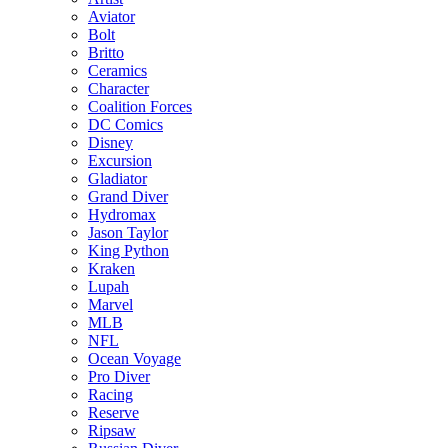
Aviator
Bolt
Britto
Ceramics
Character
Coalition Forces
DC Comics
Disney
Excursion
Gladiator
Grand Diver
Hydromax
Jason Taylor
King Python
Kraken
Lupah
Marvel
MLB
NFL
Ocean Voyage
Pro Diver
Racing
Reserve
Ripsaw