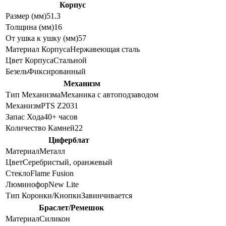
Корпус
Размер (мм)
51.3
Толщина (мм)
16
От ушка к ушку (мм)
57
Материал Корпуса
Нержавеющая сталь
Цвет Корпуса
Стальной
Безель
Фиксированный
Механизм
Тип Механизма
Механика с автоподзаводом
Механизм
PTS Z2031
Запас Хода
40+ часов
Количество Камней
22
Циферблат
Материал
Металл
Цвет
Серебристый, оранжевый
Стекло
Flame Fusion
Люминофор
New Lite
Тип Коронки/Кнопки
Завинчивается
Браслет/Ремешок
Материал
Силикон