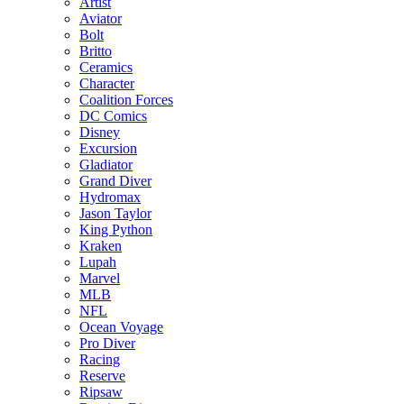
Artist
Aviator
Bolt
Britto
Ceramics
Character
Coalition Forces
DC Comics
Disney
Excursion
Gladiator
Grand Diver
Hydromax
Jason Taylor
King Python
Kraken
Lupah
Marvel
MLB
NFL
Ocean Voyage
Pro Diver
Racing
Reserve
Ripsaw