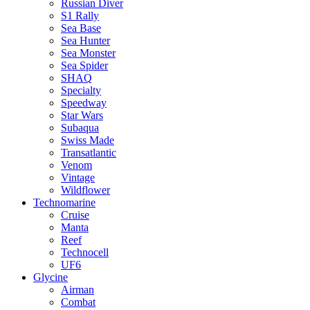
Russian Diver
S1 Rally
Sea Base
Sea Hunter
Sea Monster
Sea Spider
SHAQ
Specialty
Speedway
Star Wars
Subaqua
Swiss Made
Transatlantic
Venom
Vintage
Wildflower
Technomarine
Cruise
Manta
Reef
Technocell
UF6
Glycine
Airman
Combat