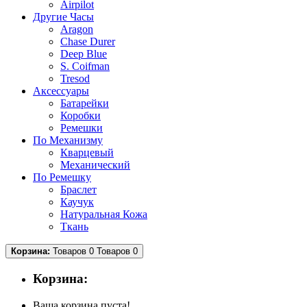
Airpilot
Другие Часы
Aragon
Chase Durer
Deep Blue
S. Coifman
Tresod
Аксессуары
Батарейки
Коробки
Ремешки
По Механизму
Кварцевый
Механический
По Ремешку
Браслет
Каучук
Натуральная Кожа
Ткань
Корзина:
Товаров 0
Товаров 0
Корзина:
Ваша корзина пуста!