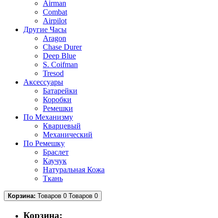
Airman
Combat
Airpilot
Другие Часы
Aragon
Chase Durer
Deep Blue
S. Coifman
Tresod
Аксессуары
Батарейки
Коробки
Ремешки
По Механизму
Кварцевый
Механический
По Ремешку
Браслет
Каучук
Натуральная Кожа
Ткань
Корзина:
Товаров 0
Товаров 0
Корзина: