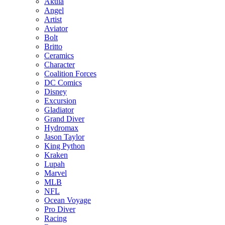
Akula
Angel
Artist
Aviator
Bolt
Britto
Ceramics
Character
Coalition Forces
DC Comics
Disney
Excursion
Gladiator
Grand Diver
Hydromax
Jason Taylor
King Python
Kraken
Lupah
Marvel
MLB
NFL
Ocean Voyage
Pro Diver
Racing