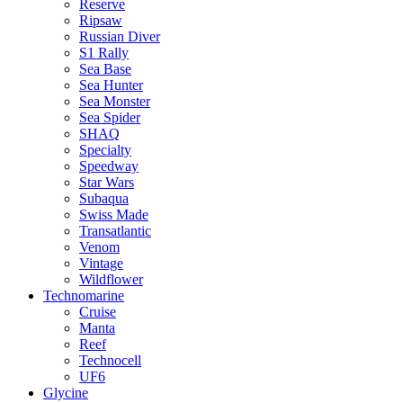
Reserve
Ripsaw
Russian Diver
S1 Rally
Sea Base
Sea Hunter
Sea Monster
Sea Spider
SHAQ
Specialty
Speedway
Star Wars
Subaqua
Swiss Made
Transatlantic
Venom
Vintage
Wildflower
Technomarine
Cruise
Manta
Reef
Technocell
UF6
Glycine