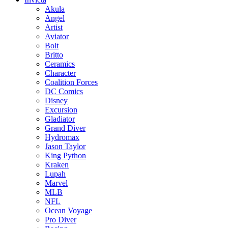
Akula
Angel
Artist
Aviator
Bolt
Britto
Ceramics
Character
Coalition Forces
DC Comics
Disney
Excursion
Gladiator
Grand Diver
Hydromax
Jason Taylor
King Python
Kraken
Lupah
Marvel
MLB
NFL
Ocean Voyage
Pro Diver