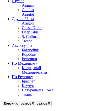
Glycine
Airman
Combat
Airpilot
Другие Часы
Aragon
Chase Durer
Deep Blue
S. Coifman
Tresod
Аксессуары
Батарейки
Коробки
Ремешки
По Механизму
Кварцевый
Механический
По Ремешку
Браслет
Каучук
Натуральная Кожа
Ткань
Корзина:
Товаров 0
Товаров 0