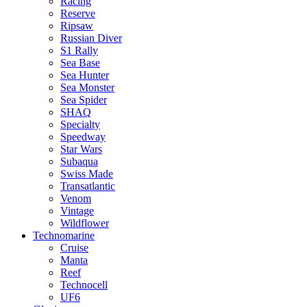
Racing
Reserve
Ripsaw
Russian Diver
S1 Rally
Sea Base
Sea Hunter
Sea Monster
Sea Spider
SHAQ
Specialty
Speedway
Star Wars
Subaqua
Swiss Made
Transatlantic
Venom
Vintage
Wildflower
Technomarine
Cruise
Manta
Reef
Technocell
UF6