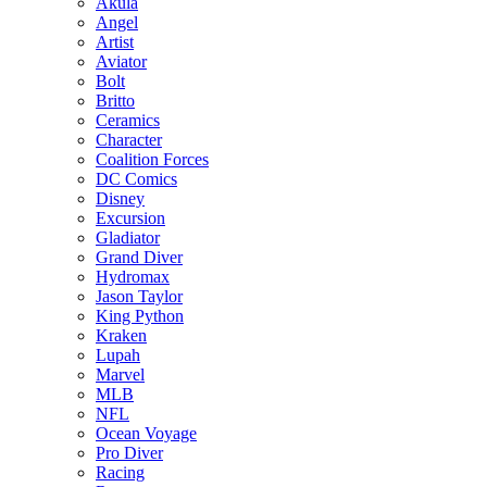
Akula
Angel
Artist
Aviator
Bolt
Britto
Ceramics
Character
Coalition Forces
DC Comics
Disney
Excursion
Gladiator
Grand Diver
Hydromax
Jason Taylor
King Python
Kraken
Lupah
Marvel
MLB
NFL
Ocean Voyage
Pro Diver
Racing