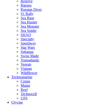
Reserve
Ripsaw
Russian Diver
S1 Rally
Sea Base
Sea Hunter
Sea Monster
Sea Spider
SHAQ
Specialty
Speedway
Star Wars
Subaqua
Swiss Made
Transatlantic
Venom
Vintage
Wildflower
Technomarine
Cruise
Manta
Reef
Technocell
UF6
Glycine