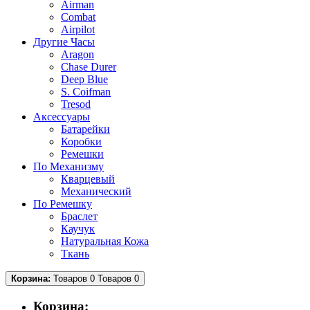
Airman
Combat
Airpilot
Другие Часы
Aragon
Chase Durer
Deep Blue
S. Coifman
Tresod
Аксессуары
Батарейки
Коробки
Ремешки
По Механизму
Кварцевый
Механический
По Ремешку
Браслет
Каучук
Натуральная Кожа
Ткань
Корзина:
Товаров 0
Товаров 0
Корзина: