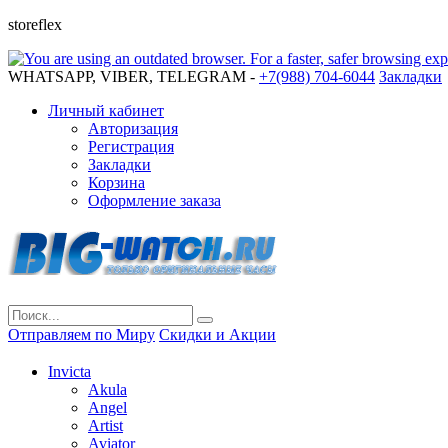
storeflex
WHATSAPP, VIBER, TELEGRAM -
+7(988) 704-6044
Закладки
Личный кабинет
Авторизация
Регистрация
Закладки
Корзина
Оформление заказа
Отправляем по Миру
Скидки и Акции
Invicta
Akula
Angel
Artist
Aviator