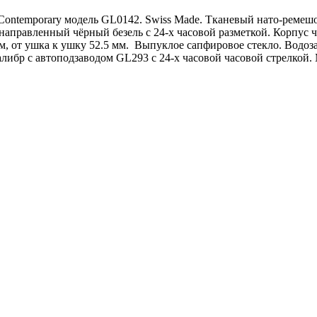
Contemporary модель GL0142. Swiss Made. Тканевый нато-ремеш
аправленный чёрный безель с 24-х часовой разметкой. Корпус 
 от ушка к ушку 52.5 мм. Выпуклое сапфировое стекло. Водозащ
бр с автоподзаводом GL293 с 24-х часовой часовой стрелкой. 