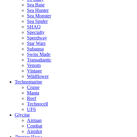
Sea Base
Sea Hunter
Sea Monster
Sea Spider
SHAQ
Specialty
Speedway
Star Wars
Subaqua
Swiss Made
Transatlantic
Venom
Vintage
Wildflower
Technomarine
Cruise
Manta
Reef
Technocell
UF6
Glycine
Airman
Combat
Airpilot
Другие Часы