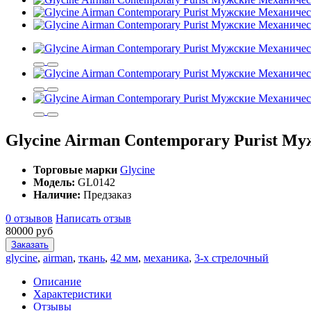
Glycine Airman Contemporary Purist М
Торговые марки
Glycine
Модель:
GL0142
Наличие:
Предзаказ
0 отзывов
Написать отзыв
80000 руб
Заказать
glycine
,
airman
,
ткань
,
42 мм
,
механика
,
3-х стрелочный
Описание
Характеристики
Отзывы