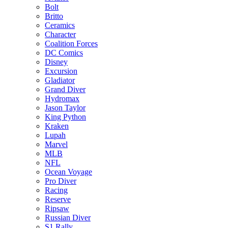
Bolt
Britto
Ceramics
Character
Coalition Forces
DC Comics
Disney
Excursion
Gladiator
Grand Diver
Hydromax
Jason Taylor
King Python
Kraken
Lupah
Marvel
MLB
NFL
Ocean Voyage
Pro Diver
Racing
Reserve
Ripsaw
Russian Diver
S1 Rally