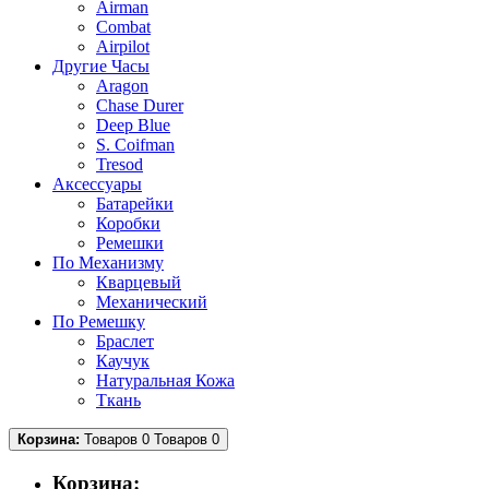
Airman
Combat
Airpilot
Другие Часы
Aragon
Chase Durer
Deep Blue
S. Coifman
Tresod
Аксессуары
Батарейки
Коробки
Ремешки
По Механизму
Кварцевый
Механический
По Ремешку
Браслет
Каучук
Натуральная Кожа
Ткань
Корзина:
Товаров 0
Товаров 0
Корзина: