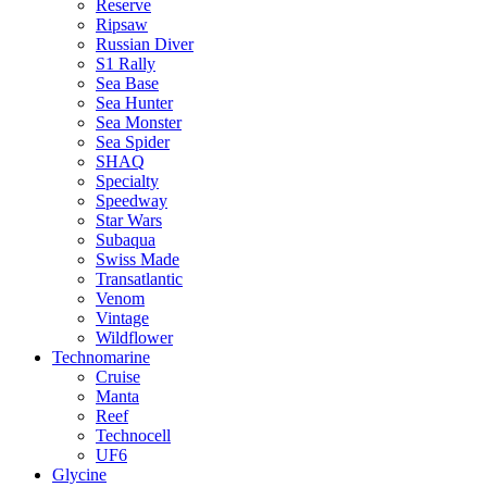
Reserve
Ripsaw
Russian Diver
S1 Rally
Sea Base
Sea Hunter
Sea Monster
Sea Spider
SHAQ
Specialty
Speedway
Star Wars
Subaqua
Swiss Made
Transatlantic
Venom
Vintage
Wildflower
Technomarine
Cruise
Manta
Reef
Technocell
UF6
Glycine