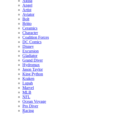
Akula
Angel
Artist
Aviator
Bolt
Britto
Ceramics
Character
Coalition Forces
DC Comics
Disney
Excursion
Gladiator
Grand Diver
Hydromax
Jason Taylor
King Python
Kraken
Lupah
Marvel
MLB
NFL
Ocean Voyage
Pro Diver
Racing