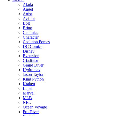
Akula
Angel
Artist
Aviator
Bolt
Britto
Ceramics
Character
Coalition Forces
DC Comics
Disney
Excursion
Gladiator
Grand Diver
Hydromax
Jason Taylor
King Python
Kraken
Lupah
Marvel
MLB
NFL
Ocean Voyage
Pro Diver