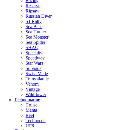
Racing
Reserve
Ripsaw
Russian Diver
S1 Rally
Sea Base
Sea Hunter
Sea Monster
Sea Spider
SHAQ
Specialty
Speedway
Star Wars
Subaqua
Swiss Made
Transatlantic
Venom
Vintage
Wildflower
Technomarine
Cruise
Manta
Reef
Technocell
UF6