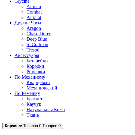
Glycine
Airman
Combat
Airpilot
Другие Часы
Aragon
Chase Durer
Deep Blue
S. Coifman
Tresod
Аксессуары
Батарейки
Коробки
Ремешки
По Механизму
Кварцевый
Механический
По Ремешку
Браслет
Каучук
Натуральная Кожа
Ткань
Корзина:
Товаров 0
Товаров 0