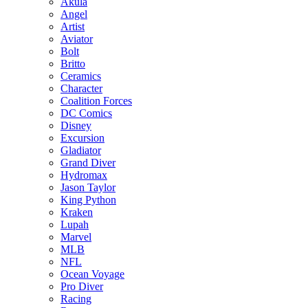
Akula
Angel
Artist
Aviator
Bolt
Britto
Ceramics
Character
Coalition Forces
DC Comics
Disney
Excursion
Gladiator
Grand Diver
Hydromax
Jason Taylor
King Python
Kraken
Lupah
Marvel
MLB
NFL
Ocean Voyage
Pro Diver
Racing