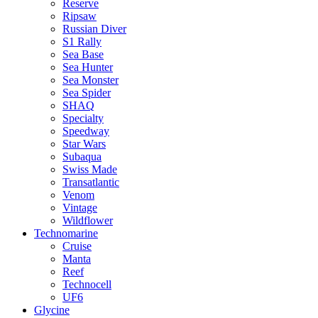
Reserve
Ripsaw
Russian Diver
S1 Rally
Sea Base
Sea Hunter
Sea Monster
Sea Spider
SHAQ
Specialty
Speedway
Star Wars
Subaqua
Swiss Made
Transatlantic
Venom
Vintage
Wildflower
Technomarine
Cruise
Manta
Reef
Technocell
UF6
Glycine