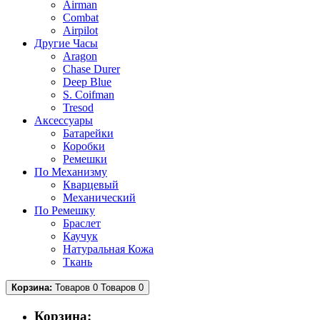
Airman
Combat
Airpilot
Другие Часы
Aragon
Chase Durer
Deep Blue
S. Coifman
Tresod
Аксессуары
Батарейки
Коробки
Ремешки
По Механизму
Кварцевый
Механический
По Ремешку
Браслет
Каучук
Натуральная Кожа
Ткань
Корзина:
Товаров 0
Товаров 0
Корзина: