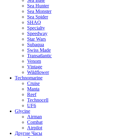
Sea Base
Sea Hunter
Sea Monster
Sea Spider
SHAQ
Specialty
Speedway
Star Wars
Subaqua
Swiss Made
Transatlantic
Venom
Vintage
Wildflower
Technomarine
Cruise
Manta
Reef
Technocell
UF6
Glycine
Airman
Combat
Airpilot
Другие Часы