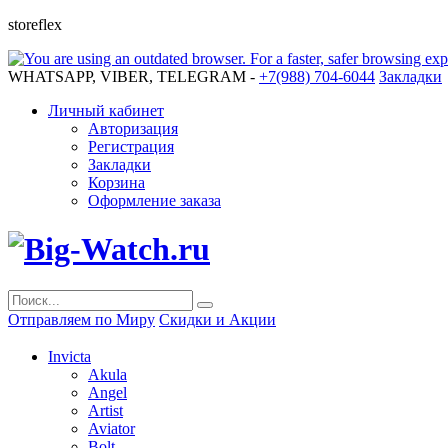
storeflex
WHATSAPP, VIBER, TELEGRAM -
+7(988) 704-6044
Закладки
Личный кабинет
Авторизация
Регистрация
Закладки
Корзина
Оформление заказа
Отправляем по Миру
Скидки и Акции
Invicta
Akula
Angel
Artist
Aviator
Bolt