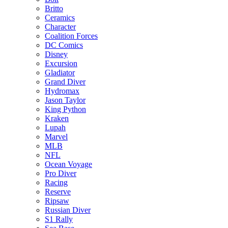
Britto
Ceramics
Character
Coalition Forces
DC Comics
Disney
Excursion
Gladiator
Grand Diver
Hydromax
Jason Taylor
King Python
Kraken
Lupah
Marvel
MLB
NFL
Ocean Voyage
Pro Diver
Racing
Reserve
Ripsaw
Russian Diver
S1 Rally