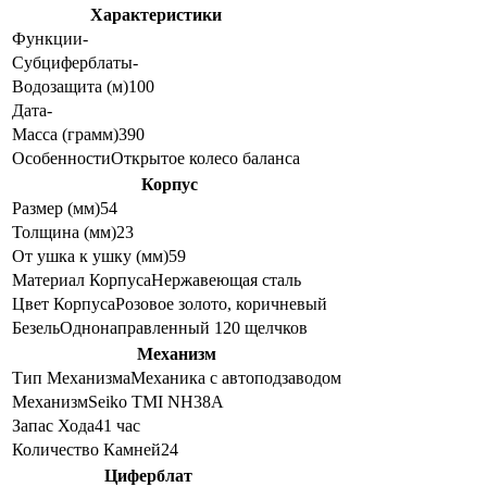
Характеристики
Функции
-
Субциферблаты
-
Водозащита (м)
100
Дата
-
Масса (грамм)
390
Особенности
Открытое колесо баланса
Корпус
Размер (мм)
54
Толщина (мм)
23
От ушка к ушку (мм)
59
Материал Корпуса
Нержавеющая сталь
Цвет Корпуса
Розовое золото, коричневый
Безель
Однонаправленный 120 щелчков
Механизм
Тип Механизма
Механика с автоподзаводом
Механизм
Seiko TMI NH38A
Запас Хода
41 час
Количество Камней
24
Циферблат