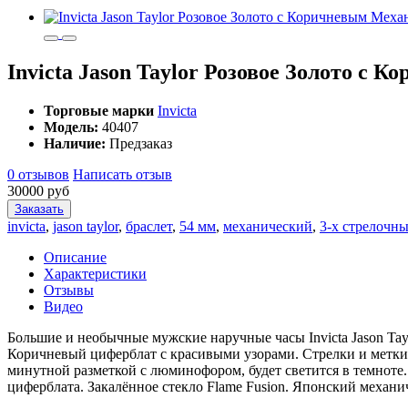
Invicta Jason Taylor Розовое Золото с
Торговые марки
Invicta
Модель:
40407
Наличие:
Предзаказ
0 отзывов
Написать отзыв
30000 руб
Заказать
invicta
,
jason taylor
,
браслет
,
54 мм
,
механический
,
3-х стрелочн
Описание
Характеристики
Отзывы
Видео
Большие и необычные мужские наручные часы Invicta Jason Tay
Коричневый циферблат с красивыми узорами. Стрелки и метки 
минутной разметкой с люминофором, будет светится в темноте.
циферблата. Закалённое стекло Flame Fusion. Японский механи