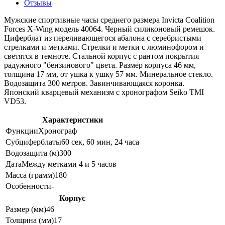
Отзывы
Мужские спортивные часы среднего размера Invicta Coalition
Forces X-Wing модель 40064. Черный силиконовый ремешок.
Циферблат из переливающегося абалона с серебристыми
стрелками и метками. Стрелки и метки с люминофором и
светятся в темноте. Стальной корпус с рантом покрытия
радужного "бензинового" цвета. Размер корпуса 46 мм,
толщина 17 мм, от ушка к ушку 57 мм. Минеральное стекло.
Водозащита 300 метров. Завинчивающаяся коронка.
Японский кварцевый механизм с хронографом Seiko TMI
VD53.
Характеристики
Функции
Хронограф
Субциферблаты
60 сек, 60 мин, 24 часа
Водозащита (м)
300
Дата
Между метками 4 и 5 часов
Масса (грамм)
180
Особенности
-
Корпус
Размер (мм)
46
Толщина (мм)
17