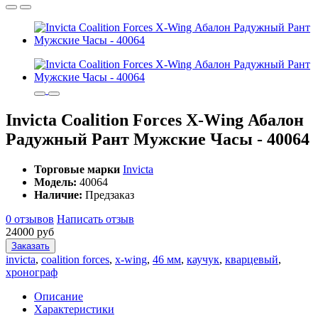
Invicta Coalition Forces X-Wing Абалон
Радужный Рант Мужские Часы - 40064
Торговые марки
Invicta
Модель:
40064
Наличие:
Предзаказ
0 отзывов
Написать отзыв
24000 руб
Заказать
invicta
,
coalition forces
,
x-wing
,
46 мм
,
каучук
,
кварцевый
,
хронограф
Описание
Характеристики