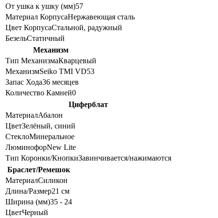
От ушка к ушку (мм)
57
Материал Корпуса
Нержавеющая сталь
Цвет Корпуса
Стальной, радужный
Безель
Статичный
Механизм
Тип Механизма
Кварцевый
Механизм
Seiko TMI VD53
Запас Хода
36 месяцев
Количество Камней
0
Циферблат
Материал
Абалон
Цвет
Зелёный, синий
Стекло
Минеральное
Люминофор
New Lite
Тип Коронки/Кнопки
Завинчивается/нажимаются
Браслет/Ремешок
Материал
Силикон
Длина/Размер
21 см
Ширина (мм)
35 - 24
Цвет
Черный