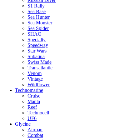
Russian Diver
S1 Rally
Sea Base
Sea Hunter
Sea Monster
Sea Spider
SHAQ
Specialty
Speedway
Star Wars
Subaqua
Swiss Made
Transatlantic
Venom
Vintage
Wildflower
Technomarine
Cruise
Manta
Reef
Technocell
UF6
Glycine
Airman
Combat