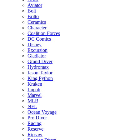
Aviator
Bolt
Britto
Ceramics
Character
Coalition Forces
DC Comics
Disney
Excursion
Gladiator
Grand Diver
Hydromax
Jason Taylor
King Python
Kraken
Lupah
Marvel
MLB
NFL
Ocean Voyage
Pro Diver
Racing
Reserve
Ripsaw