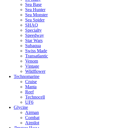
Sea Base
Sea Hunter
Sea Monster
Sea Spider
SHAQ
Specialty
Speedway
Star Wars
Subaqua
Swiss Made
Transatlantic
Venom
Vintage
Wildflower
Technomarine
Cruise
Manta
Reef
Technocell
UF6
Glycine
Airman
Combat
Airpilot
Другие Часы