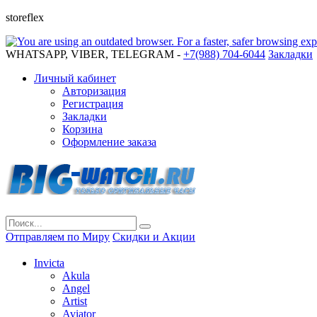
storeflex
WHATSAPP, VIBER, TELEGRAM -
+7(988) 704-6044
Закладки
Личный кабинет
Авторизация
Регистрация
Закладки
Корзина
Оформление заказа
Отправляем по Миру
Скидки и Акции
Invicta
Akula
Angel
Artist
Aviator