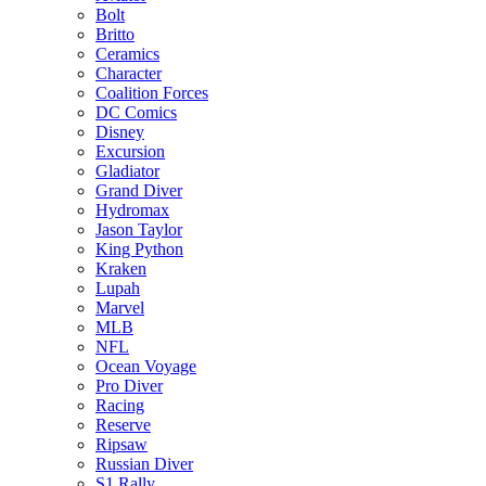
Bolt
Britto
Ceramics
Character
Coalition Forces
DC Comics
Disney
Excursion
Gladiator
Grand Diver
Hydromax
Jason Taylor
King Python
Kraken
Lupah
Marvel
MLB
NFL
Ocean Voyage
Pro Diver
Racing
Reserve
Ripsaw
Russian Diver
S1 Rally