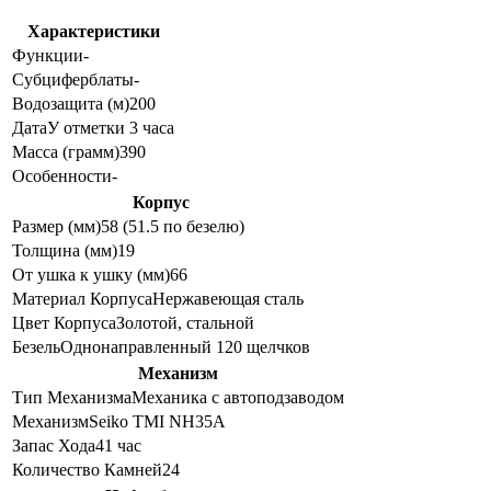
Характеристики
Функции
-
Субциферблаты
-
Водозащита (м)
200
Дата
У отметки 3 часа
Масса (грамм)
390
Особенности
-
Корпус
Размер (мм)
58 (51.5 по безелю)
Толщина (мм)
19
От ушка к ушку (мм)
66
Материал Корпуса
Нержавеющая сталь
Цвет Корпуса
Золотой, стальной
Безель
Однонаправленный 120 щелчков
Механизм
Тип Механизма
Механика с автоподзаводом
Механизм
Seiko TMI NH35A
Запас Хода
41 час
Количество Камней
24