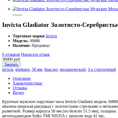
Invicta Gladiator Золотисто-Серебрис
Торговые марки
Invicta
Модель:
36886
Наличие:
Предзаказ
0 отзывов
Написать отзыв
36000 руб
Заказать
invicta
,
gladiator
,
58 мм
,
браслет
,
механический
,
3-х стрелочный
Описание
Характеристики
Отзывы
Видео
Крупные мужские наручные часы Invicta Gladiator модель 368
абалона (морская ракушка) с золотистыми стрелками и метками
разметкой. Размер корпуса 58 мм (по безелю 51.5 мм), толщина
автоподзаводом Seiko TMI NH35A с запасом хода 41 час.