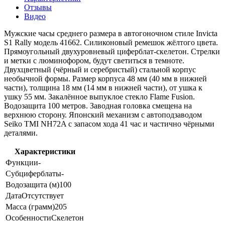
Отзывы
Видео
Мужские часы среднего размера в автогоночном стиле Invicta
S1 Rally модель 41662. Силиконовый ремешок жёлтого цвета.
Прямоугольный двухуровневый циферблат-скелетон. Стрелки
и метки с люминофором, будут светиться в темноте.
Двухцветный (чёрный и серебристый) стальной корпус
необычной формы. Размер корпуса 48 мм (40 мм в нижней
части), толщина 18 мм (14 мм в нижней части), от ушка к
ушку 55 мм. Закалённое выпуклое стекло Flame Fusion.
Водозащита 100 метров. Заводная головка смещена на
верхнюю сторону. Японский механизм с автоподзаводом
Seiko TMI NH72A с запасом хода 41 час и частично чёрными
деталями.
Характеристики
Функции
-
Субциферблаты
-
Водозащита (м)
100
Дата
Отсутствует
Масса (грамм)
205
Особенности
Скелетон