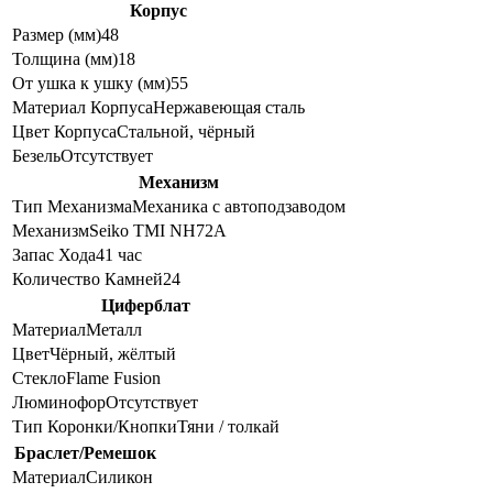
Корпус
Размер (мм)
48
Толщина (мм)
18
От ушка к ушку (мм)
55
Материал Корпуса
Нержавеющая сталь
Цвет Корпуса
Стальной, чёрный
Безель
Отсутствует
Механизм
Тип Механизма
Механика с автоподзаводом
Механизм
Seiko TMI NH72A
Запас Хода
41 час
Количество Камней
24
Циферблат
Материал
Металл
Цвет
Чёрный, жёлтый
Стекло
Flame Fusion
Люминофор
Отсутствует
Тип Коронки/Кнопки
Тяни / толкай
Браслет/Ремешок
Материал
Силикон