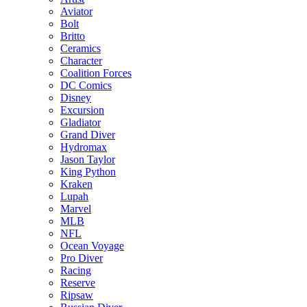
Aviator
Bolt
Britto
Ceramics
Character
Coalition Forces
DC Comics
Disney
Excursion
Gladiator
Grand Diver
Hydromax
Jason Taylor
King Python
Kraken
Lupah
Marvel
MLB
NFL
Ocean Voyage
Pro Diver
Racing
Reserve
Ripsaw