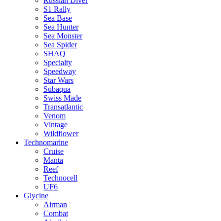
Russian Diver
S1 Rally
Sea Base
Sea Hunter
Sea Monster
Sea Spider
SHAQ
Specialty
Speedway
Star Wars
Subaqua
Swiss Made
Transatlantic
Venom
Vintage
Wildflower
Technomarine
Cruise
Manta
Reef
Technocell
UF6
Glycine
Airman
Combat