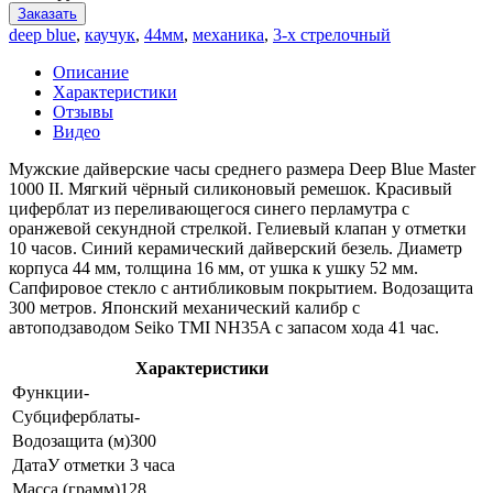
Заказать
deep blue
,
каучук
,
44мм
,
механика
,
3-х стрелочный
Описание
Характеристики
Отзывы
Видео
Мужские дайверские часы среднего размера Deep Blue Master
1000 II. Мягкий чёрный силиконовый ремешок. Красивый
циферблат из переливающегося синего перламутра с
оранжевой секундной стрелкой. Гелиевый клапан у отметки
10 часов. Синий керамический дайверский безель. Диаметр
корпуса 44 мм, толщина 16 мм, от ушка к ушку 52 мм.
Сапфировое стекло с антибликовым покрытием. Водозащита
300 метров. Японский механический калибр с
автоподзаводом Seiko TMI NH35A с запасом хода 41 час.
Характеристики
Функции
-
Субциферблаты
-
Водозащита (м)
300
Дата
У отметки 3 часа
Масса (грамм)
128