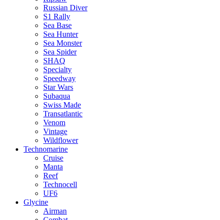
Russian Diver
S1 Rally
Sea Base
Sea Hunter
Sea Monster
Sea Spider
SHAQ
Specialty
Speedway
Star Wars
Subaqua
Swiss Made
Transatlantic
Venom
Vintage
Wildflower
Technomarine
Cruise
Manta
Reef
Technocell
UF6
Glycine
Airman
Combat