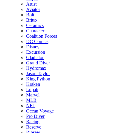
Artist
Aviator
Bolt
Britto
Ceramics
Character
Coalition Forces
DC Comics
Disney
Excursion
Gladiator
Grand Diver
Hydromax
Jason Taylor
King Python
Kraken
Lupah
Marvel
MLB
NFL
Ocean Voyage
Pro Diver
Racing
Reserve
Ripsaw