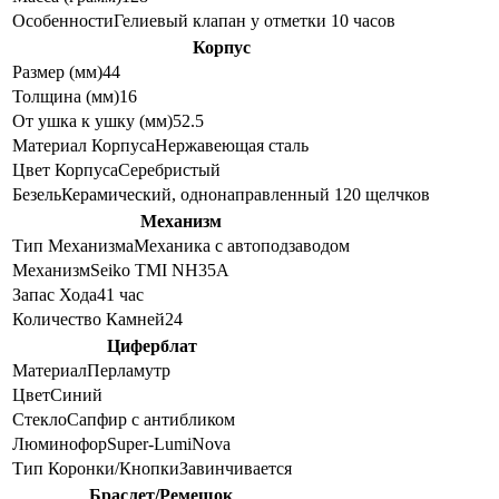
Особенности
Гелиевый клапан у отметки 10 часов
Корпус
Размер (мм)
44
Толщина (мм)
16
От ушка к ушку (мм)
52.5
Материал Корпуса
Нержавеющая сталь
Цвет Корпуса
Серебристый
Безель
Керамический, однонаправленный 120 щелчков
Механизм
Тип Механизма
Механика с автоподзаводом
Механизм
Seiko TMI NH35A
Запас Хода
41 час
Количество Камней
24
Циферблат
Материал
Перламутр
Цвет
Синий
Стекло
Сапфир с антибликом
Люминофор
Super-LumiNova
Тип Коронки/Кнопки
Завинчивается
Браслет/Ремешок