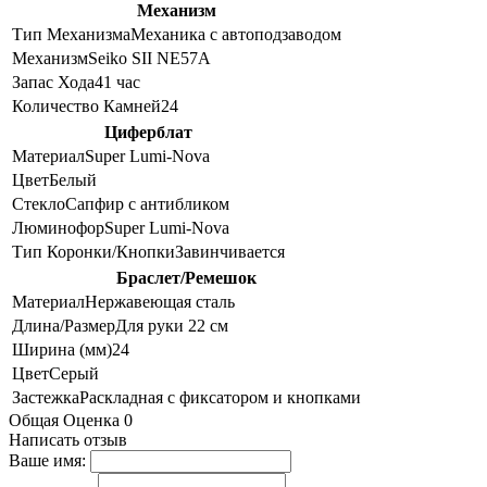
Механизм
Тип Механизма
Механика с автоподзаводом
Механизм
Seiko SII NE57A
Запас Хода
41 час
Количество Камней
24
Циферблат
Материал
Super Lumi-Nova
Цвет
Белый
Стекло
Сапфир с антибликом
Люминофор
Super Lumi-Nova
Тип Коронки/Кнопки
Завинчивается
Браслет/Ремешок
Материал
Нержавеющая сталь
Длина/Размер
Для руки 22 см
Ширина (мм)
24
Цвет
Серый
Застежка
Раскладная с фиксатором и кнопками
Общая Оценка 0
Написать отзыв
Ваше имя: