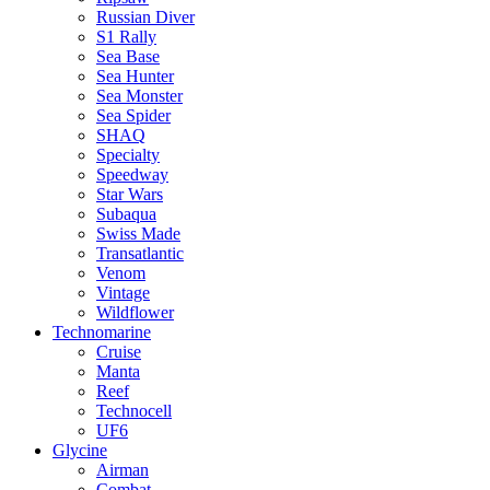
Russian Diver
S1 Rally
Sea Base
Sea Hunter
Sea Monster
Sea Spider
SHAQ
Specialty
Speedway
Star Wars
Subaqua
Swiss Made
Transatlantic
Venom
Vintage
Wildflower
Technomarine
Cruise
Manta
Reef
Technocell
UF6
Glycine
Airman
Combat