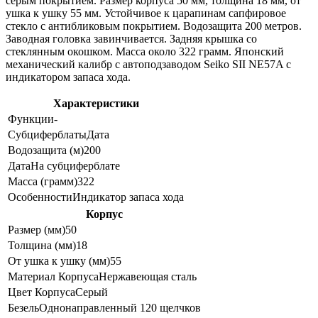
серым покрытием. Размер корпуса 50 мм, толщина 18 мм, от
ушка к ушку 55 мм. Устойчивое к царапинам сапфировое
стекло с антибликовым покрытием. Водозащита 200 метров.
Заводная головка завинчивается. Задняя крышка со
стеклянным окошком. Масса около 322 грамм. Японский
механический калибр с автоподзаводом Seiko SII NE57A с
индикатором запаса хода.
Характеристики
Функции
-
Субциферблаты
Дата
Водозащита (м)
200
Дата
На субциферблате
Масса (грамм)
322
Особенности
Индикатор запаса хода
Корпус
Размер (мм)
50
Толщина (мм)
18
От ушка к ушку (мм)
55
Материал Корпуса
Нержавеющая сталь
Цвет Корпуса
Серый
Безель
Однонаправленный 120 щелчков