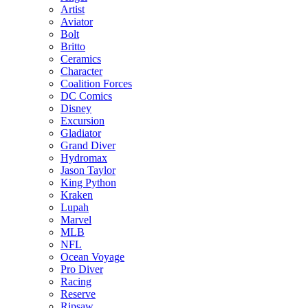
Artist
Aviator
Bolt
Britto
Ceramics
Character
Coalition Forces
DC Comics
Disney
Excursion
Gladiator
Grand Diver
Hydromax
Jason Taylor
King Python
Kraken
Lupah
Marvel
MLB
NFL
Ocean Voyage
Pro Diver
Racing
Reserve
Ripsaw