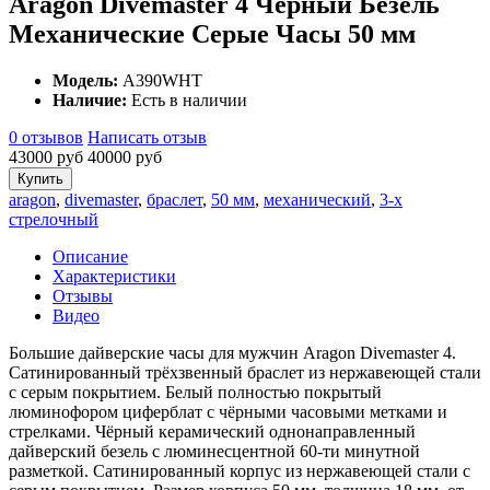
Aragon Divemaster 4 Чёрный Безель
Механические Серые Часы 50 мм
Модель:
A390WHT
Наличие:
Есть в наличии
0 отзывов
Написать отзыв
43000 руб
40000 руб
Купить
aragon
,
divemaster
,
браслет
,
50 мм
,
механический
,
3-х
стрелочный
Описание
Характеристики
Отзывы
Видео
Большие дайверские часы для мужчин Aragon Divemaster 4.
Сатинированный трёхзвенный браслет из нержавеющей стали
с серым покрытием. Белый полностью покрытый
люминофором циферблат с чёрными часовыми метками и
стрелками. Чёрный керамический однонаправленный
дайверский безель с люминесцентной 60-ти минутной
разметкой. Сатинированный корпус из нержавеющей стали с