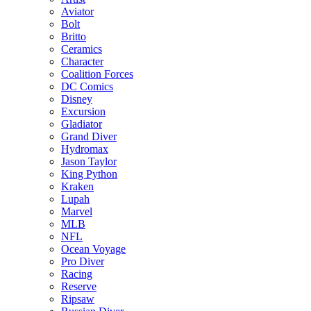
Aviator
Bolt
Britto
Ceramics
Character
Coalition Forces
DC Comics
Disney
Excursion
Gladiator
Grand Diver
Hydromax
Jason Taylor
King Python
Kraken
Lupah
Marvel
MLB
NFL
Ocean Voyage
Pro Diver
Racing
Reserve
Ripsaw