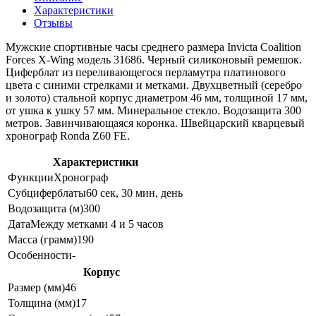
Характеристики
Отзывы
Мужские спортивные часы среднего размера Invicta Coalition
Forces X-Wing модель 31686. Черный силиконовый ремешок.
Циферблат из переливающегося перламутра платинового
цвета с синими стрелками и метками. Двухцветный (серебро
и золото) стальной корпус диаметром 46 мм, толщиной 17 мм,
от ушка к ушку 57 мм. Минеральное стекло. Водозащита 300
метров. Завинчивающаяся коронка. Швейцарский кварцевый
хронограф Ronda Z60 FE.
Характеристики
Функции
Хронограф
Субциферблаты
60 сек, 30 мин, день
Водозащита (м)
300
Дата
Между метками 4 и 5 часов
Масса (грамм)
190
Особенности
-
Корпус
Размер (мм)
46
Толщина (мм)
17