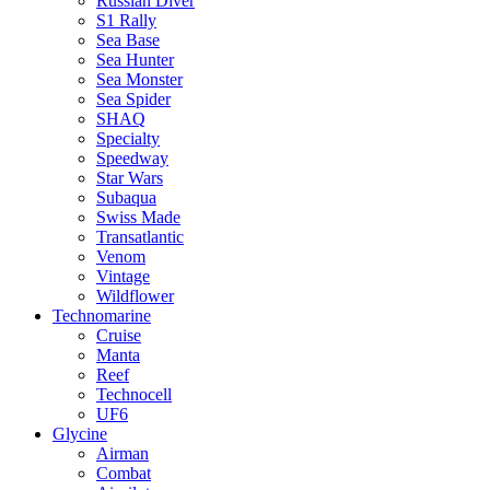
Russian Diver
S1 Rally
Sea Base
Sea Hunter
Sea Monster
Sea Spider
SHAQ
Specialty
Speedway
Star Wars
Subaqua
Swiss Made
Transatlantic
Venom
Vintage
Wildflower
Technomarine
Cruise
Manta
Reef
Technocell
UF6
Glycine
Airman
Combat