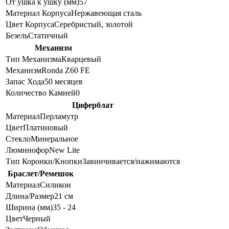
От ушка к ушку (мм)
57
Материал Корпуса
Нержавеющая сталь
Цвет Корпуса
Серебристый, золотой
Безель
Статичный
Механизм
Тип Механизма
Кварцевый
Механизм
Ronda Z60 FE
Запас Хода
50 месяцев
Количество Камней
0
Циферблат
Материал
Перламутр
Цвет
Платиновый
Стекло
Минеральное
Люминофор
New Lite
Тип Коронки/Кнопки
Завинчивается/нажимаются
Браслет/Ремешок
Материал
Силикон
Длина/Размер
21 см
Ширина (мм)
35 - 24
Цвет
Черный