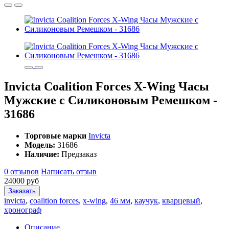
Invicta Coalition Forces X-Wing Часы
Мужские с Силиконовым Ремешком -
31686
Торговые марки
Invicta
Модель:
31686
Наличие:
Предзаказ
0 отзывов
Написать отзыв
24000 руб
Заказать
invicta
,
coalition forces
,
x-wing
,
46 мм
,
каучук
,
кварцевый
,
хронограф
Описание