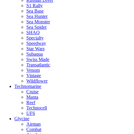
Russian Diver
S1 Rally
Sea Base
Sea Hunter
Sea Monster
Sea Spider
SHAQ
Specialty
Speedway
Star Wars
Subaqua
Swiss Made
Transatlantic
Venom
Vintage
Wildflower
Technomarine
Cruise
Manta
Reef
Technocell
UF6
Glycine
Airman
Combat