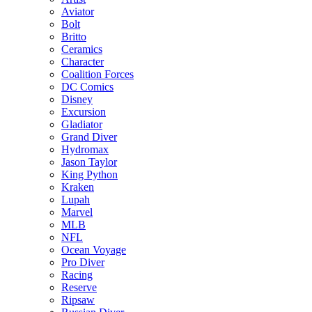
Aviator
Bolt
Britto
Ceramics
Character
Coalition Forces
DC Comics
Disney
Excursion
Gladiator
Grand Diver
Hydromax
Jason Taylor
King Python
Kraken
Lupah
Marvel
MLB
NFL
Ocean Voyage
Pro Diver
Racing
Reserve
Ripsaw