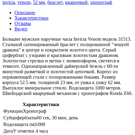
invicta
,
venom
,
52 мм
,
браслет
,
кварцевый
,
хронограф
Описание
Характеристики
Отзывы
Видео
Большие мужские наручные часы Invicta Venom модель 31513.
Стальной сатинированный браслет с полированной "чешуей
дракона" в центре и покрытием золотого цвета. Серый
циферблат с узорами и красивым золотистым драконом.
Золотистые стрелки и метки с люминофором, светятся в
темноте. Однонаправленный дайверский безель с 60-ти
минутной разметкой и золотистой цепочкой. Корпус из
нержавеющей стали с полированными боками. Размер
корпуса 52.5 мм, толщиной 23 мм, от ушка к ушку 62 мм.
Выпуклое минеральное стекло. Водозащита 1000 метров.
Швейцарский кварцевый механизм с хронографом Ronda Z60.
Характеристики
Функции
Хронограф
Субциферблаты
60 сек, 30 мин, день
Водозащита (м)
1000
Дата
У отметки 4 часа