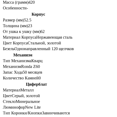
Масса (грамм)
420
Особенности
-
Корпус
Размер (мм)
52.5
Толщина (мм)
23
От ушка к ушку (мм)
62
Материал Корпуса
Нержавеющая сталь
Цвет Корпуса
Стальной, золотой
Безель
Однонаправленный 120 щелчков
Механизм
Тип Механизма
Кварц
Механизм
Ronda Z60
Запас Хода
50 месяцев
Количество Камней
0
Циферблат
Материал
Металл
Цвет
Серый, золотой
Стекло
Минеральное
Люминофор
New Lite
Тип Коронки/Кнопки
Завинчиваются