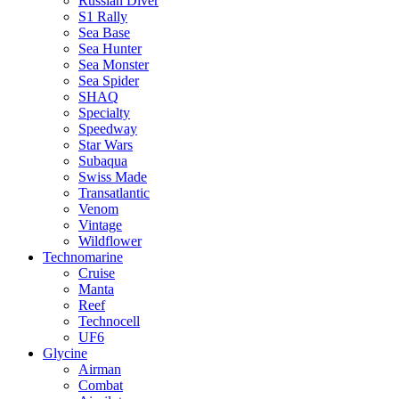
Russian Diver
S1 Rally
Sea Base
Sea Hunter
Sea Monster
Sea Spider
SHAQ
Specialty
Speedway
Star Wars
Subaqua
Swiss Made
Transatlantic
Venom
Vintage
Wildflower
Technomarine
Cruise
Manta
Reef
Technocell
UF6
Glycine
Airman
Combat