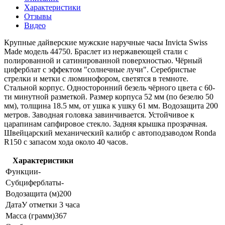
Характеристики
Отзывы
Видео
Крупные дайверские мужские наручные часы Invicta Swiss
Made модель 44750. Браслет из нержавеющей стали с
полированной и сатинированной поверхностью. Чёрный
циферблат с эффектом "солнечные лучи". Серебристые
стрелки и метки с люминофором, светятся в темноте.
Стальной корпус. Односторонний безель чёрного цвета с 60-
ти минутной разметкой. Размер корпуса 52 мм (по безелю 50
мм), толщина 18.5 мм, от ушка к ушку 61 мм. Водозащита 200
метров. Заводная головка завинчивается. Устойчивое к
царапинам сапфировое стекло. Задняя крышка прозрачная.
Швейцарский механический калибр с автоподзаводом Ronda
R150 с запасом хода около 40 часов.
Характеристики
Функции
-
Субциферблаты
-
Водозащита (м)
200
Дата
У отметки 3 часа
Масса (грамм)
367