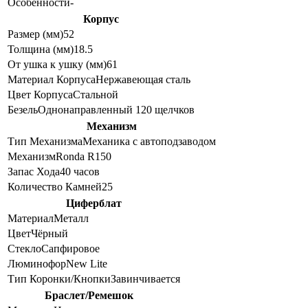
Особенности
-
Корпус
Размер (мм)
52
Толщина (мм)
18.5
От ушка к ушку (мм)
61
Материал Корпуса
Нержавеющая сталь
Цвет Корпуса
Стальной
Безель
Однонаправленный 120 щелчков
Механизм
Тип Механизма
Механика с автоподзаводом
Механизм
Ronda R150
Запас Хода
40 часов
Количество Камней
25
Циферблат
Материал
Металл
Цвет
Чёрный
Стекло
Сапфировое
Люминофор
New Lite
Тип Коронки/Кнопки
Завинчивается
Браслет/Ремешок