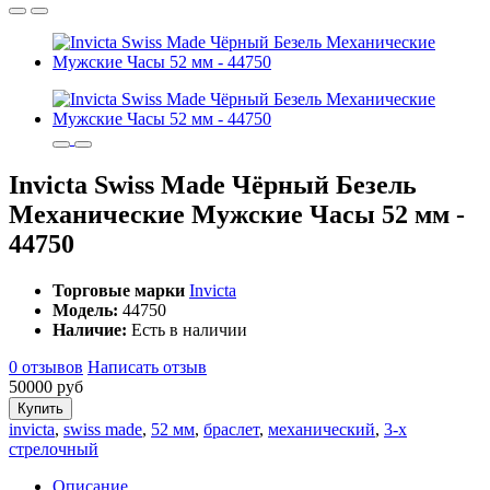
Invicta Swiss Made Чёрный Безель
Механические Мужские Часы 52 мм -
44750
Торговые марки
Invicta
Модель:
44750
Наличие:
Есть в наличии
0 отзывов
Написать отзыв
50000 руб
Купить
invicta
,
swiss made
,
52 мм
,
браслет
,
механический
,
3-х
стрелочный
Описание