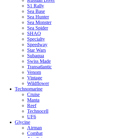
Russian Diver
S1 Rally
Sea Base
Sea Hunter
Sea Monster
Sea Spider
SHAQ
Specialty
Speedway
Star Wars
Subaqua
Swiss Made
Transatlantic
Venom
Vintage
Wildflower
Technomarine
Cruise
Manta
Reef
Technocell
UF6
Glycine
Airman
Combat