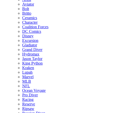
Aviator
Bolt
Britto
Ceramics
Character
Coalition Forces
DC Comics
Disney
Excursion
Gladiator
Grand Diver
Hydromax
Jason Taylor
King Python
Kraken
Lupah
Marvel
MLB
NFL
Ocean Voyage
Pro Diver
Racing
Reserve
Ripsaw