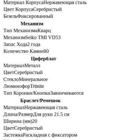
Материал Корпуса
Нержавеющая сталь
Цвет Корпуса
Серебристый
Безель
Фиксированный
Механизм
Тип Механизма
Кварц
Механизм
Seiko TMI VD53
Запас Хода
2 года
Количество Камней
0
Циферблат
Материал
Металл
Цвет
Серебристый
Стекло
Минеральное
Люминофор
Tritnite
Тип Коронки/Кнопки
Завинчиваются
Браслет/Ремешок
Материал
Нержавеющая сталь
Длина/Размер
Для руки 21.5 см
Ширина (мм)
20
Цвет
Серебристый
Застежка
Раскладная с фиксатором