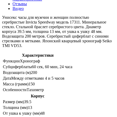
Отзывы
Видео
Унисекс часы для мужчин и женщин полностью
серебристые Invicta Speedway модель 17311. Минеральное
стекло. Стальной браслет серебристого цвета. Диаметр
корпуса 39.5 мм, толщина 13 мм, от ушка к ушку 48 мм.
Водозащита 200 метров. Серебристый циферблат с синими
стрелками и метками. Японский кварцевый хронограф Seiko
TMI VD53.
Характеристики
Функции
Хронограф
Субциферблаты
60 сек, 60 мин, 24 часа
Водозащита (м)
200
Дата
Между отметками 4 и 5 часов
Масса (грамм)
150
Особенности
Тахиметр
Корпус
Размер (мм)
39.5
Толщина (мм)
13
От ушка к ушку (мм)
48