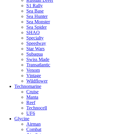
Russian Diver
S1 Rally
Sea Base
Sea Hunter
Sea Monster
Sea Spider
SHAQ
Specialty
Speedway
Star Wars
Subaqua
Swiss Made
Transatlantic
Venom
Vintage
Wildflower
Technomarine
Cruise
Manta
Reef
Technocell
UF6
Glycine
Airman
Combat