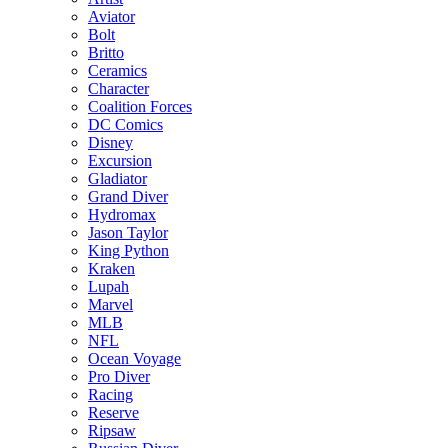
Aviator
Bolt
Britto
Ceramics
Character
Coalition Forces
DC Comics
Disney
Excursion
Gladiator
Grand Diver
Hydromax
Jason Taylor
King Python
Kraken
Lupah
Marvel
MLB
NFL
Ocean Voyage
Pro Diver
Racing
Reserve
Ripsaw