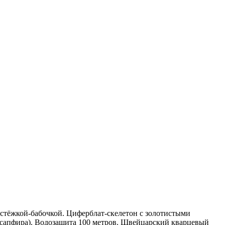
стёжкой-бабочкой. Циферблат-скелетон с золотистыми
ть сапфира). Водозащита 100 метров. Швейцарский кварцевый