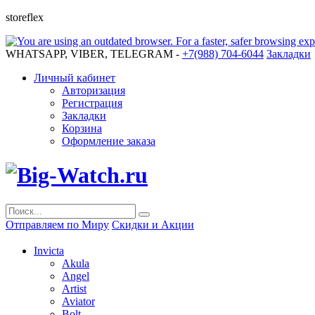
storeflex
WHATSAPP, VIBER, TELEGRAM -
+7(988) 704-6044
Закладки
Личный кабинет
Авторизация
Регистрация
Закладки
Корзина
Оформление заказа
Отправляем по Миру
Скидки и Акции
Invicta
Akula
Angel
Artist
Aviator
Bolt