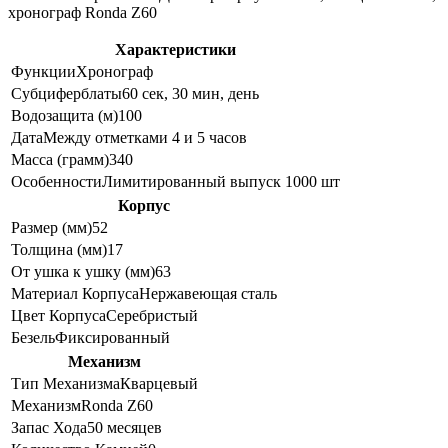
хронограф Ronda Z60
Характеристики
Функции
Хронограф
Субциферблаты
60 сек, 30 мин, день
Водозащита (м)
100
Дата
Между отметками 4 и 5 часов
Масса (грамм)
340
Особенности
Лимитированный выпуск 1000 шт
Корпус
Размер (мм)
52
Толщина (мм)
17
От ушка к ушку (мм)
63
Материал Корпуса
Нержавеющая сталь
Цвет Корпуса
Серебристый
Безель
Фиксированный
Механизм
Тип Механизма
Кварцевый
Механизм
Ronda Z60
Запас Хода
50 месяцев