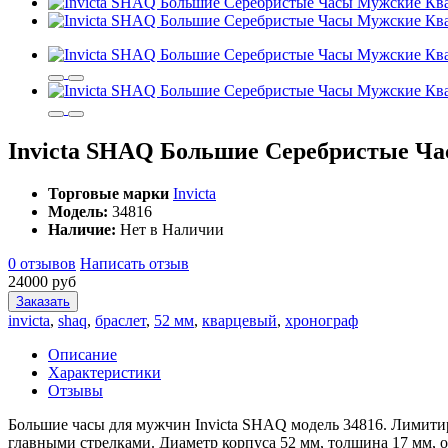
Invicta SHAQ Большие Серебристые Ча
Торговые марки
Invicta
Модель:
34816
Наличие:
Нет в Наличии
0 отзывов
Написать отзыв
24000 руб
Заказать
invicta
,
shaq
,
браслет
,
52 мм
,
кварцевый
,
хронограф
Описание
Характеристики
Отзывы
Большие часы для мужчин Invicta SHAQ модель 34816. Лимити
главными стрелками. Диаметр корпуса 52 мм, толщина 17 мм, о