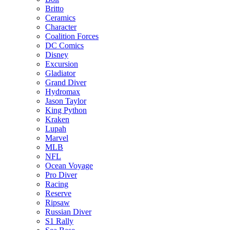
Britto
Ceramics
Character
Coalition Forces
DC Comics
Disney
Excursion
Gladiator
Grand Diver
Hydromax
Jason Taylor
King Python
Kraken
Lupah
Marvel
MLB
NFL
Ocean Voyage
Pro Diver
Racing
Reserve
Ripsaw
Russian Diver
S1 Rally