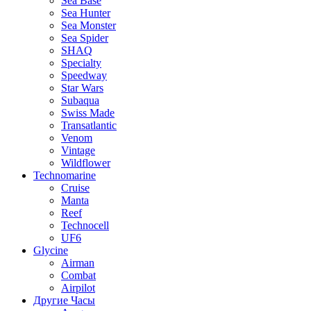
Sea Base
Sea Hunter
Sea Monster
Sea Spider
SHAQ
Specialty
Speedway
Star Wars
Subaqua
Swiss Made
Transatlantic
Venom
Vintage
Wildflower
Technomarine
Cruise
Manta
Reef
Technocell
UF6
Glycine
Airman
Combat
Airpilot
Другие Часы