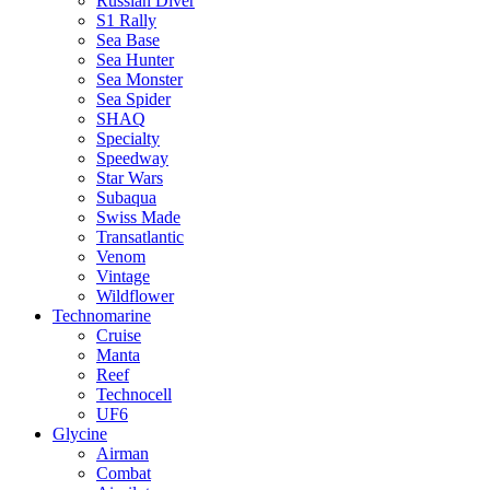
Russian Diver
S1 Rally
Sea Base
Sea Hunter
Sea Monster
Sea Spider
SHAQ
Specialty
Speedway
Star Wars
Subaqua
Swiss Made
Transatlantic
Venom
Vintage
Wildflower
Technomarine
Cruise
Manta
Reef
Technocell
UF6
Glycine
Airman
Combat