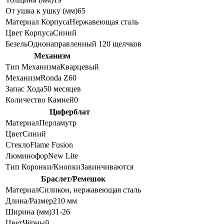
От ушка к ушку (мм)
65
Материал Корпуса
Нержавеющая сталь
Цвет Корпуса
Синий
Безель
Однонаправленный 120 щелчков
Механизм
Тип Механизма
Кварцевый
Механизм
Ronda Z60
Запас Хода
50 месяцев
Количество Камней
0
Циферблат
Материал
Перламутр
Цвет
Синий
Стекло
Flame Fusion
Люминофор
New Lite
Тип Коронки/Кнопки
Завинчиваются
Браслет/Ремешок
Материал
Силикон, нержавеющая сталь
Длина/Размер
210 мм
Ширина (мм)
31-26
Цвет
Чёрный