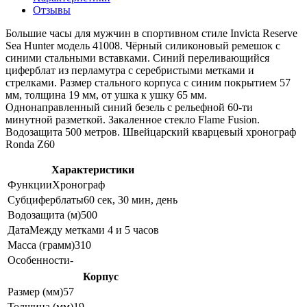
Отзывы
Большие часы для мужчин в спортивном стиле Invicta Reserve
Sea Hunter модель 41008. Чёрный силиконовый ремешок с
синими стальными вставками. Синий переливающийся
циферблат из перламутра с серебристыми метками и
стрелками. Размер стального корпуса с синим покрытием 57
мм, толщина 19 мм, от ушка к ушку 65 мм.
Однонаправленный синий безель с рельефной 60-ти
минутной разметкой. Закаленное стекло Flame Fusion.
Водозащита 500 метров. Швейцарский кварцевый хронограф
Ronda Z60
Характеристики
Функции
Хронограф
Субциферблаты
60 сек, 30 мин, день
Водозащита (м)
500
Дата
Между метками 4 и 5 часов
Масса (грамм)
310
Особенности
-
Корпус
Размер (мм)
57
Толщина (мм)
19