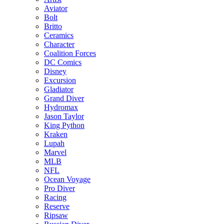
Aviator
Bolt
Britto
Ceramics
Character
Coalition Forces
DC Comics
Disney
Excursion
Gladiator
Grand Diver
Hydromax
Jason Taylor
King Python
Kraken
Lupah
Marvel
MLB
NFL
Ocean Voyage
Pro Diver
Racing
Reserve
Ripsaw