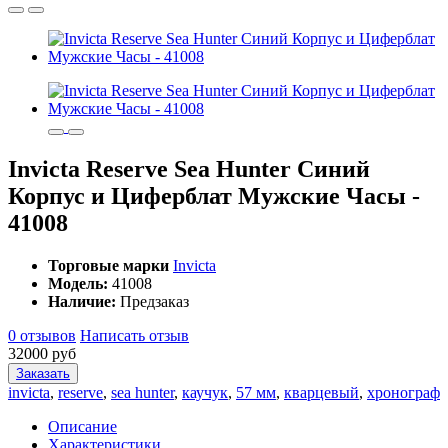
Invicta Reserve Sea Hunter Синий
Корпус и Циферблат Мужские Часы -
41008
Торговые марки
Invicta
Модель:
41008
Наличие:
Предзаказ
0 отзывов
Написать отзыв
32000 руб
Заказать
invicta
,
reserve
,
sea hunter
,
каучук
,
57 мм
,
кварцевый
,
хронограф
Описание
Характеристики