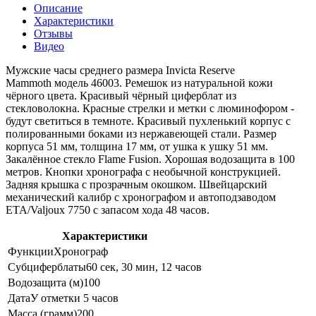
Описание
Характеристики
Отзывы
Видео
Мужские часы среднего размера Invicta Reserve
Mammoth модель 46003. Ремешок из натуральной кожи
чёрного цвета. Красивый чёрный циферблат из
стекловолокна. Красные стрелки и метки с люминофором -
будут светиться в темноте. Красивый пухленький корпус с
полированными боками из нержавеющей стали. Размер
корпуса 51 мм, толщина 17 мм, от ушка к ушку 51 мм.
Закалённое стекло Flame Fusion. Хорошая водозащита в 100
метров. Кнопки хронографа с необычной конструкцией.
Задняя крышка с прозрачным окошком. Швейцарский
механический калибр с хронографом и автоподзаводом
ETA/Valjoux 7750 с запасом хода 48 часов.
Характеристики
Функции
Хронограф
Субциферблаты
60 сек, 30 мин, 12 часов
Водозащита (м)
100
Дата
У отметки 5 часов
Масса (грамм)
200