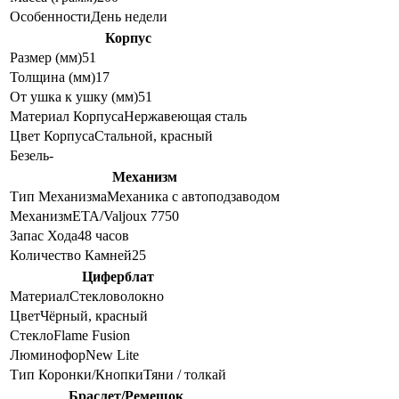
Особенности
День недели
Корпус
Размер (мм)
51
Толщина (мм)
17
От ушка к ушку (мм)
51
Материал Корпуса
Нержавеющая сталь
Цвет Корпуса
Стальной, красный
Безель
-
Механизм
Тип Механизма
Механика с автоподзаводом
Механизм
ETA/Valjoux 7750
Запас Хода
48 часов
Количество Камней
25
Циферблат
Материал
Стекловолокно
Цвет
Чёрный, красный
Стекло
Flame Fusion
Люминофор
New Lite
Тип Коронки/Кнопки
Тяни / толкай
Браслет/Ремешок