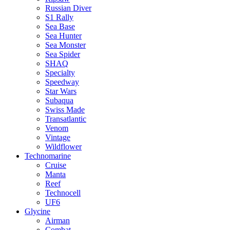
Russian Diver
S1 Rally
Sea Base
Sea Hunter
Sea Monster
Sea Spider
SHAQ
Specialty
Speedway
Star Wars
Subaqua
Swiss Made
Transatlantic
Venom
Vintage
Wildflower
Technomarine
Cruise
Manta
Reef
Technocell
UF6
Glycine
Airman
Combat