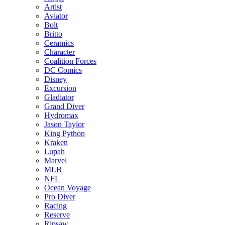
Artist
Aviator
Bolt
Britto
Ceramics
Character
Coalition Forces
DC Comics
Disney
Excursion
Gladiator
Grand Diver
Hydromax
Jason Taylor
King Python
Kraken
Lupah
Marvel
MLB
NFL
Ocean Voyage
Pro Diver
Racing
Reserve
Ripsaw