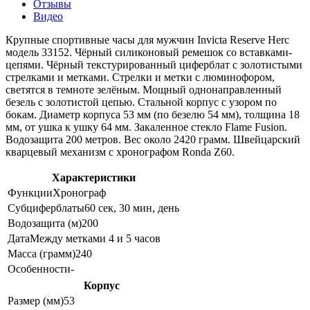
Отзывы
Видео
Крупные спортивные часы для мужчин Invicta Reserve Herc
модель 33152. Чёрный силиконовый ремешок со вставками-
цепями. Чёрный текстурированный циферблат с золотистыми
стрелками и метками. Стрелки и метки с люминофором,
светятся в темноте зелёным. Мощный однонаправленный
безель с золотистой цепью. Стальной корпус с узором по
бокам. Диаметр корпуса 53 мм (по безелю 54 мм), толщина 18
мм, от ушка к ушку 64 мм. Закаленное стекло Flame Fusion.
Водозащита 200 метров. Вес около 2420 грамм. Швейцарский
кварцевый механизм с хронографом Ronda Z60.
Характеристики
Функции
Хронограф
Субциферблаты
60 сек, 30 мин, день
Водозащита (м)
200
Дата
Между метками 4 и 5 часов
Масса (грамм)
240
Особенности
-
Корпус
Размер (мм)
53