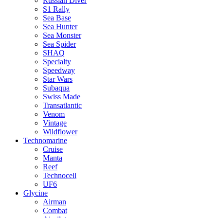
Russian Diver
S1 Rally
Sea Base
Sea Hunter
Sea Monster
Sea Spider
SHAQ
Specialty
Speedway
Star Wars
Subaqua
Swiss Made
Transatlantic
Venom
Vintage
Wildflower
Technomarine
Cruise
Manta
Reef
Technocell
UF6
Glycine
Airman
Combat