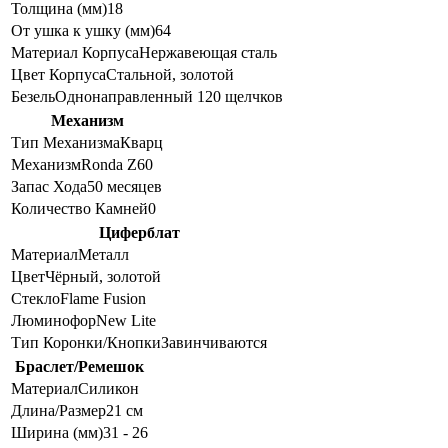
Толщина (мм)
18
От ушка к ушку (мм)
64
Материал Корпуса
Нержавеющая сталь
Цвет Корпуса
Стальной, золотой
Безель
Однонаправленный 120 щелчков
Механизм
Тип Механизма
Кварц
Механизм
Ronda Z60
Запас Хода
50 месяцев
Количество Камней
0
Циферблат
Материал
Металл
Цвет
Чёрный, золотой
Стекло
Flame Fusion
Люминофор
New Lite
Тип Коронки/Кнопки
Завинчиваются
Браслет/Ремешок
Материал
Силикон
Длина/Размер
21 см
Ширина (мм)
31 - 26