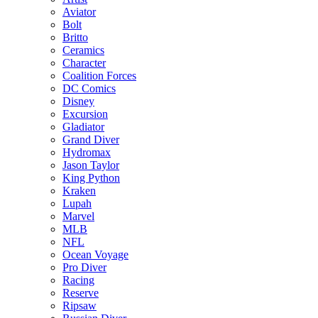
Aviator
Bolt
Britto
Ceramics
Character
Coalition Forces
DC Comics
Disney
Excursion
Gladiator
Grand Diver
Hydromax
Jason Taylor
King Python
Kraken
Lupah
Marvel
MLB
NFL
Ocean Voyage
Pro Diver
Racing
Reserve
Ripsaw