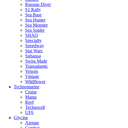
Russian Diver
S1 Rally
Sea Base
Sea Hunter
Sea Monster
Sea Spider
SHAQ
Specialty
Speedway
Star Wars
Subaqua
Swiss Made
Transatlantic
Venom
Vintage
Wildflower
Technomarine
Cruise
Manta
Reef
Technocell
UF6
Glycine
Airman
Combat