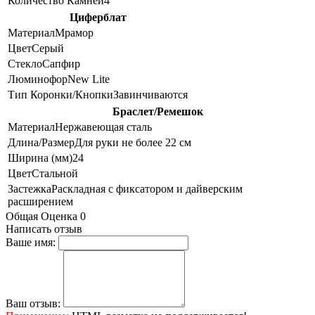
Количество Камней
4
Циферблат
Материал
Мрамор
Цвет
Серый
Стекло
Сапфир
Люминофор
New Lite
Тип Коронки/Кнопки
Завинчиваются
Браслет/Ремешок
Материал
Нержавеющая сталь
Длина/Размер
Для руки не более 22 см
Ширина (мм)
24
Цвет
Стальной
Застежка
Раскладная с фиксатором и дайверским
расширением
Общая Оценка 0
Написать отзыв
Ваше имя:
Ваш отзыв: