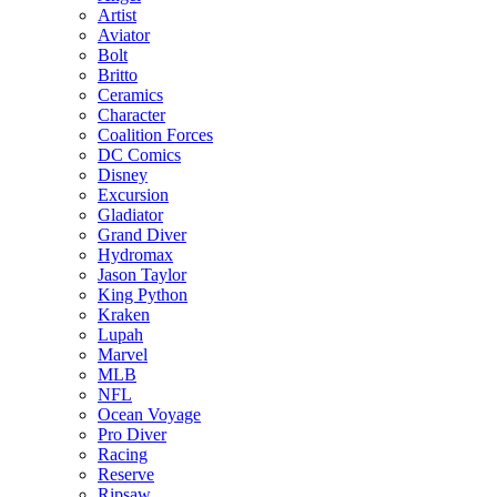
Artist
Aviator
Bolt
Britto
Ceramics
Character
Coalition Forces
DC Comics
Disney
Excursion
Gladiator
Grand Diver
Hydromax
Jason Taylor
King Python
Kraken
Lupah
Marvel
MLB
NFL
Ocean Voyage
Pro Diver
Racing
Reserve
Ripsaw