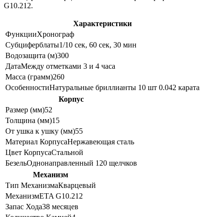
G10.212.
Характеристики
Функции
Хронограф
Субциферблаты
1/10 сек, 60 сек, 30 мин
Водозащита (м)
300
Дата
Между отметками 3 и 4 часа
Масса (грамм)
260
Особенности
Натуральные бриллианты 10 шт 0.042 карата
Корпус
Размер (мм)
52
Толщина (мм)
15
От ушка к ушку (мм)
55
Материал Корпуса
Нержавеющая сталь
Цвет Корпуса
Стальной
Безель
Однонаправленный 120 щелчков
Механизм
Тип Механизма
Кварцевый
Механизм
ETA G10.212
Запас Хода
38 месяцев