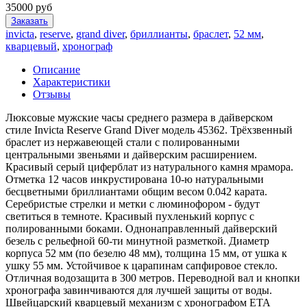
35000 руб
Заказать
invicta
,
reserve
,
grand diver
,
бриллианты
,
браслет
,
52 мм
,
кварцевый
,
хронограф
Описание
Характеристики
Отзывы
Люксовые мужские часы среднего размера в дайверском
стиле Invicta Reserve Grand Diver модель 45362. Трёхзвенный
браслет из нержавеющей стали с полированными
центральными звеньями и дайверским расширением.
Красивый серый циферблат из натурального камня мрамора.
Отметка 12 часов инкрустирована 10-ю натуральными
бесцветными бриллиантами общим весом 0.042 карата.
Серебристые стрелки и метки с люминофором - будут
светиться в темноте. Красивый пухленький корпус с
полированными боками. Однонаправленный дайверский
безель с рельефной 60-ти минутной разметкой. Диаметр
корпуса 52 мм (по безелю 48 мм), толщина 15 мм, от ушка к
ушку 55 мм. Устойчивое к царапинам сапфировое стекло.
Отличная водозащита в 300 метров. Переводной вал и кнопки
хронографа завинчиваются для лучшей защиты от воды.
Швейцарский кварцевый механизм с хронографом ETA