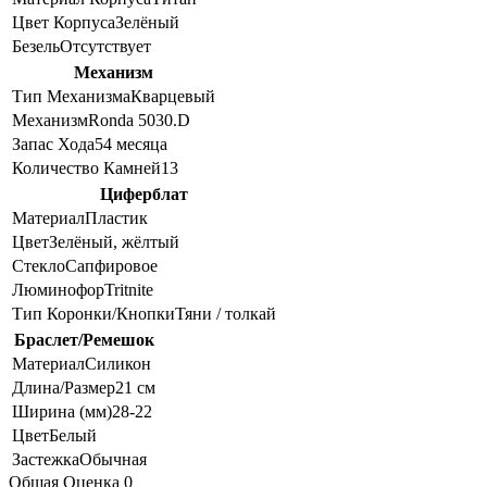
Цвет Корпуса
Зелёный
Безель
Отсутствует
Механизм
Тип Механизма
Кварцевый
Механизм
Ronda 5030.D
Запас Хода
54 месяца
Количество Камней
13
Циферблат
Материал
Пластик
Цвет
Зелёный, жёлтый
Стекло
Сапфировое
Люминофор
Tritnite
Тип Коронки/Кнопки
Тяни / толкай
Браслет/Ремешок
Материал
Силикон
Длина/Размер
21 см
Ширина (мм)
28-22
Цвет
Белый
Застежка
Обычная
Общая Оценка 0