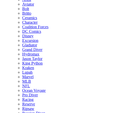
Aviator
Bolt
Britto
Ceramics
Character
Coalition Forces
DC Comics
Disney
Excursion
Gladiator
Grand Diver
Hydromax
Jason Taylor
King Python
Kraken
Lupah
Marvel
MLB
NFL
Ocean Voyage
Pro Diver
Racing
Reserve
Ripsaw