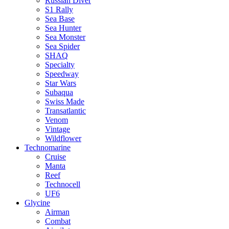
Russian Diver
S1 Rally
Sea Base
Sea Hunter
Sea Monster
Sea Spider
SHAQ
Specialty
Speedway
Star Wars
Subaqua
Swiss Made
Transatlantic
Venom
Vintage
Wildflower
Technomarine
Cruise
Manta
Reef
Technocell
UF6
Glycine
Airman
Combat