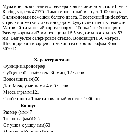
Мужские часы среднего размера в автогоночном стиле Invicta
Racing модель 47575. Лимитированный выпуск 1000 штук.
Силиконовый ремешок белого цвета. Прозрачный циферблат.
Стрелки и метки с люминофором, будут светиться в темноте.
Матовый титановый корпус формы "бочка" зелёного цвета.
Размер корпуса 47 мм, толщина 16.5 мм, от ушка к ушку 53
мм. Выпуклое сапфировое стекло. Водозащита 50 метров.
Швейцарский кварцевый механизм с хронографом Ronda
5030.D.
Характеристики
Функции
Хронограф
Субциферблаты
60 сек, 30 мин, 12 часов
Водозащита (м)
50
Дата
Между метками 4 и 5 часов
Масса (грамм)
121
Особенности
Лимитированный выпуск 1000 шт
Корпус
Размер (мм)
47
Толщина (мм)
16.5
От ушка к ушку (мм)
53
Материал Корпуса
Титан