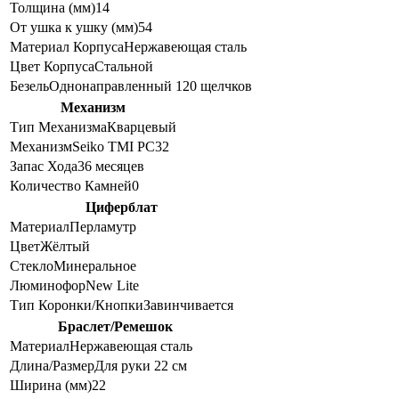
Толщина (мм)
14
От ушка к ушку (мм)
54
Материал Корпуса
Нержавеющая сталь
Цвет Корпуса
Стальной
Безель
Однонаправленный 120 щелчков
Механизм
Тип Механизма
Кварцевый
Механизм
Seiko TMI PC32
Запас Хода
36 месяцев
Количество Камней
0
Циферблат
Материал
Перламутр
Цвет
Жёлтый
Стекло
Минеральное
Люминофор
New Lite
Тип Коронки/Кнопки
Завинчивается
Браслет/Ремешок
Материал
Нержавеющая сталь
Длина/Размер
Для руки 22 см
Ширина (мм)
22