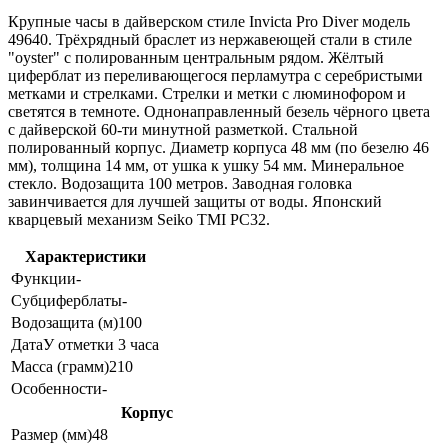
Крупные часы в дайверском стиле Invicta Pro Diver модель
49640. Трёхрядный браслет из нержавеющей стали в стиле
"oyster" с полированным центральным рядом. Жёлтый
циферблат из переливающегося перламутра с серебристыми
метками и стрелками. Стрелки и метки с люминофором и
светятся в темноте. Однонаправленный безель чёрного цвета
с дайверской 60-ти минутной разметкой. Стальной
полированный корпус. Диаметр корпуса 48 мм (по безелю 46
мм), толщина 14 мм, от ушка к ушку 54 мм. Минеральное
стекло. Водозащита 100 метров. Заводная головка
завинчивается для лучшей защиты от воды. Японский
кварцевый механизм Seiko TMI PC32.
Характеристики
Функции
-
Субциферблаты
-
Водозащита (м)
100
Дата
У отметки 3 часа
Масса (грамм)
210
Особенности
-
Корпус
Размер (мм)
48