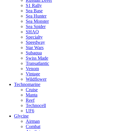
Russian Diver
S1 Rally
Sea Base
Sea Hunter
Sea Monster
Sea Spider
SHAQ
Specialty
Speedway
Star Wars
Subaqua
Swiss Made
Transatlantic
Venom
Vintage
Wildflower
Technomarine
Cruise
Manta
Reef
Technocell
UF6
Glycine
Airman
Combat