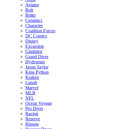
Aviator
Bolt
Britto
Ceramics
Character
Coalition Forces
DC Comics
Disney
Excursion
Gladiator
Grand Diver
Hydromax
Jason Taylor
King Python
Kraken
Lupah
Marvel
MLB
NFL
Ocean Voyage
Pro Diver
Racing
Reserve
Ripsaw