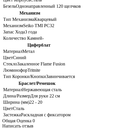
Безель
Однонаправленный 120 щелчков
Механизм
Тип Механизма
Кварцевый
Механизм
Seiko TMI PC32
Запас Хода
3 года
Количество Камней
-
Циферблат
Материал
Метал
Цвет
Синий
Стекло
Закаленное Flame Fusion
Люминофор
Tritnite
Тип Коронки/Кнопки
Завинчивается
Браслет/Ремешок
Материал
Нержавеющая сталь
Длина/Размер
Для руки 22 см
Ширина (мм)
22 - 20
Цвет
Сталь
Застежка
Раскладная с фиксатором
Общая Оценка 0
Написать отзыв