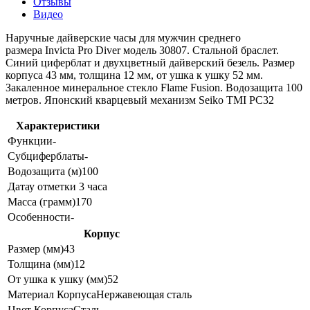
Отзывы
Видео
Наручные дайверские часы для мужчин среднего
размера Invicta Pro Diver модель 30807. Стальной браслет.
Синий циферблат и двухцветный дайверский безель. Размер
корпуса 43 мм, толщина 12 мм, от ушка к ушку 52 мм.
Закаленное минеральное стекло Flame Fusion. Водозащита 100
метров. Японский кварцевый механизм Seiko TMI PC32
Характеристики
Функции
-
Субциферблаты
-
Водозащита (м)
100
Дата
у отметки 3 часа
Масса (грамм)
170
Особенности
-
Корпус
Размер (мм)
43
Толщина (мм)
12
От ушка к ушку (мм)
52
Материал Корпуса
Нержавеющая сталь
Цвет Корпуса
Сталь