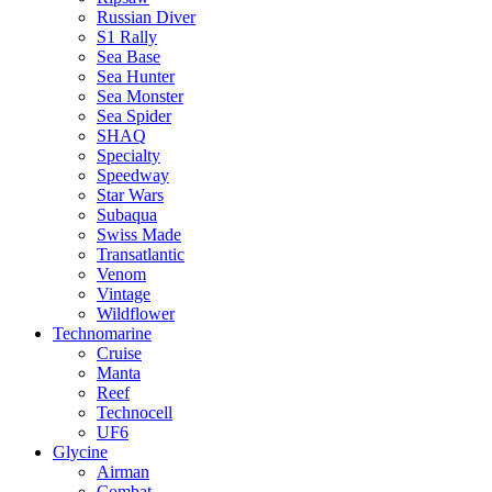
Russian Diver
S1 Rally
Sea Base
Sea Hunter
Sea Monster
Sea Spider
SHAQ
Specialty
Speedway
Star Wars
Subaqua
Swiss Made
Transatlantic
Venom
Vintage
Wildflower
Technomarine
Cruise
Manta
Reef
Technocell
UF6
Glycine
Airman
Combat