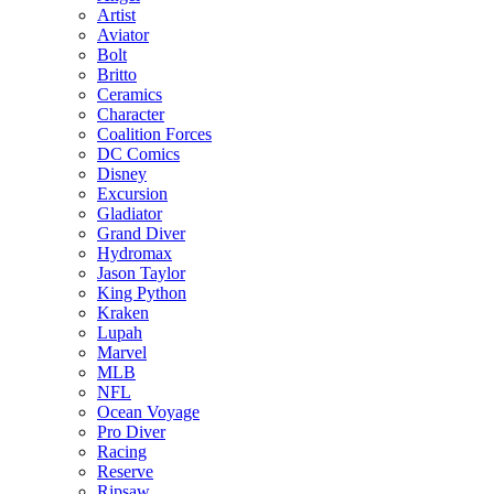
Artist
Aviator
Bolt
Britto
Ceramics
Character
Coalition Forces
DC Comics
Disney
Excursion
Gladiator
Grand Diver
Hydromax
Jason Taylor
King Python
Kraken
Lupah
Marvel
MLB
NFL
Ocean Voyage
Pro Diver
Racing
Reserve
Ripsaw