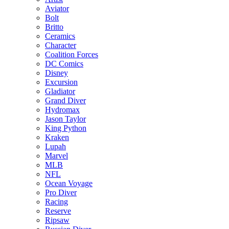
Aviator
Bolt
Britto
Ceramics
Character
Coalition Forces
DC Comics
Disney
Excursion
Gladiator
Grand Diver
Hydromax
Jason Taylor
King Python
Kraken
Lupah
Marvel
MLB
NFL
Ocean Voyage
Pro Diver
Racing
Reserve
Ripsaw