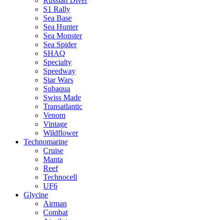
Russian Diver
S1 Rally
Sea Base
Sea Hunter
Sea Monster
Sea Spider
SHAQ
Specialty
Speedway
Star Wars
Subaqua
Swiss Made
Transatlantic
Venom
Vintage
Wildflower
Technomarine
Cruise
Manta
Reef
Technocell
UF6
Glycine
Airman
Combat