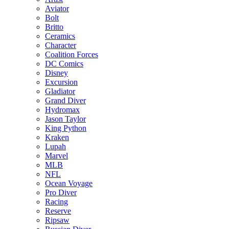
Aviator
Bolt
Britto
Ceramics
Character
Coalition Forces
DC Comics
Disney
Excursion
Gladiator
Grand Diver
Hydromax
Jason Taylor
King Python
Kraken
Lupah
Marvel
MLB
NFL
Ocean Voyage
Pro Diver
Racing
Reserve
Ripsaw