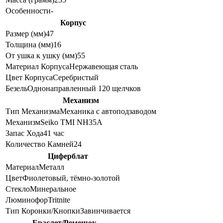
Особенности
-
Корпус
Размер (мм)
47
Толщина (мм)
16
От ушка к ушку (мм)
55
Материал Корпуса
Нержавеющая сталь
Цвет Корпуса
Серебристый
Безель
Однонаправленный 120 щелчков
Механизм
Тип Механизма
Механика с автоподзаводом
Механизм
Seiko TMI NH35A
Запас Хода
41 час
Количество Камней
24
Циферблат
Материал
Металл
Цвет
Фиолетовый, тёмно-золотой
Стекло
Минеральное
Люминофор
Tritnite
Тип Коронки/Кнопки
Завинчивается
Браслет/Ремешок