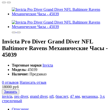
Invicta Pro Diver Grand Diver NFL
Baltimore Ravens Механические Часы -
45039
Торговые марки
Invicta
Модель:
45039
Наличие:
Предзаказ
0 отзывов
Написать отзыв
18000 руб
Заказать
invicta
,
pro diver
,
grand diver
,
nfl
,
браслет
,
47 мм
,
механика
,
3-х
стрелочный
Описание