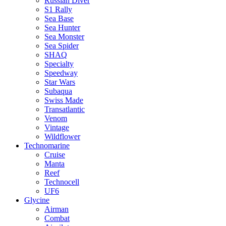
Russian Diver
S1 Rally
Sea Base
Sea Hunter
Sea Monster
Sea Spider
SHAQ
Specialty
Speedway
Star Wars
Subaqua
Swiss Made
Transatlantic
Venom
Vintage
Wildflower
Technomarine
Cruise
Manta
Reef
Technocell
UF6
Glycine
Airman
Combat