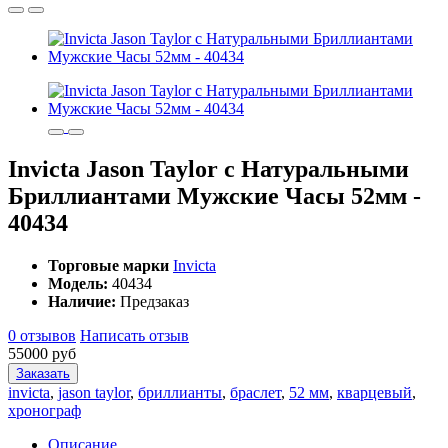
Invicta Jason Taylor с Натуральными
Бриллиантами Мужские Часы 52мм -
40434
Торговые марки
Invicta
Модель:
40434
Наличие:
Предзаказ
0 отзывов
Написать отзыв
55000 руб
Заказать
invicta
,
jason taylor
,
бриллианты
,
браслет
,
52 мм
,
кварцевый
,
хронограф
Описание