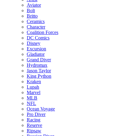
Aviator
Bolt
Britto
Ceramics
Character
Coalition Forces
DC Comics
Disney
Excursion
Gladiator
Grand Diver
Hydromax
Jason Taylor
King Python
Kraken
Lupah
Marvel
MLB
NFL
Ocean Voyage
Pro Diver
Racing
Reserve
Ripsaw