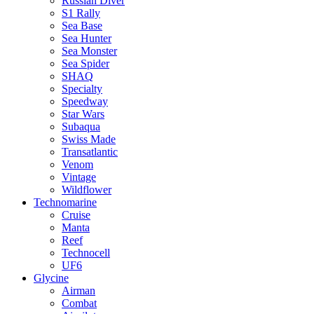
Russian Diver
S1 Rally
Sea Base
Sea Hunter
Sea Monster
Sea Spider
SHAQ
Specialty
Speedway
Star Wars
Subaqua
Swiss Made
Transatlantic
Venom
Vintage
Wildflower
Technomarine
Cruise
Manta
Reef
Technocell
UF6
Glycine
Airman
Combat