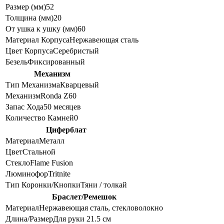
Размер (мм)
52
Толщина (мм)
20
От ушка к ушку (мм)
60
Материал Корпуса
Нержавеющая сталь
Цвет Корпуса
Серебристый
Безель
Фиксированный
Механизм
Тип Механизма
Кварцевый
Механизм
Ronda Z60
Запас Хода
50 месяцев
Количество Камней
0
Циферблат
Материал
Металл
Цвет
Стальной
Стекло
Flame Fusion
Люминофор
Tritnite
Тип Коронки/Кнопки
Тяни / толкай
Браслет/Ремешок
Материал
Нержавеющая сталь, стекловолокно
Длина/Размер
Для руки 21.5 см