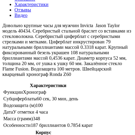
Характеристики
Отзывы
Видео
Довольно крупные часы для мужчин Invicta Jason Taylor
модель 40434. Серебристый стальной браслет со вставками из
стекловолокна. Серебристый циферблат с серебристыми
стрелками и метками. Циферблат инкрустирован 79
натуральными бриллиантами массой 0.3318 карат. Крупный
фиксированный безель украшен 108 натуральными
бриллиантами массой 0,4536 карат. Диаметр корпуса 52 мм,
толщина 20 мм, от ушка к ушку 60 мм. Закалённое стекло
Flame Fusion. Водозащита 100 метров. Швейцарский
кварцевый хронограф Ronda Z60
Характеристики
Функции
Хронограф
Субциферблаты
60 сек, 30 мин, день
Водозащита (м)
100
Дата
У отметки 4 часа
Масса (грамм)
348
Особенности
187 бриллиантов 0.7854 карат
Корпус