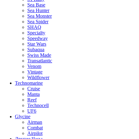
Sea Base
Sea Hunter
Sea Monster
Sea Spider
SHAQ
Specialty
Speedway
Star Wars
Subaqua
Swiss Made
Transatlantic
Venom
Vintage
Wildflower
Technomarine
Cruise
Manta
Reef
Technocell
UF6
Glycine
Airman
Combat
Airpilot
Другие Часы