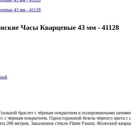
енские Часы Кварцевые 43 мм - 41128
ный
8. Стальной браслет с чёрным покрытием и полированными цепям
с с чёрным покрытием. Односторонний безель чёрного цвета с ц
ита 200 метров. Закаленное стекло Flame Fusion. Японский ква