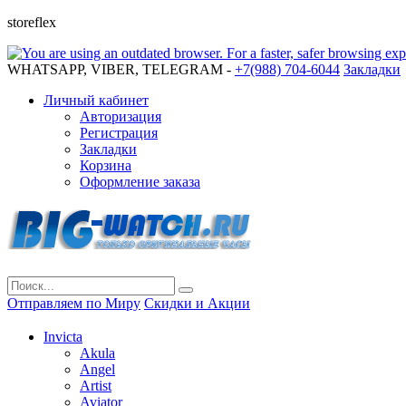
storeflex
WHATSAPP, VIBER, TELEGRAM -
+7(988) 704-6044
Закладки
Личный кабинет
Авторизация
Регистрация
Закладки
Корзина
Оформление заказа
Отправляем по Миру
Скидки и Акции
Invicta
Akula
Angel
Artist
Aviator