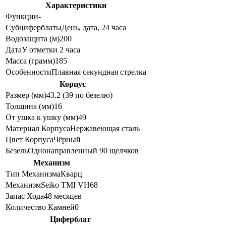
Характеристики
Функции
-
Субциферблаты
День, дата, 24 часа
Водозащита (м)
200
Дата
У отметки 2 часа
Масса (грамм)
185
Особенности
Плавная секундная стрелка
Корпус
Размер (мм)
43.2 (39 по безелю)
Толщина (мм)
16
От ушка к ушку (мм)
49
Материал Корпуса
Нержавеющая сталь
Цвет Корпуса
Чёрный
Безель
Однонаправленный 90 щелчков
Механизм
Тип Механизма
Кварц
Механизм
Seiko TMI VH68
Запас Хода
48 месяцев
Количество Камней
0
Циферблат