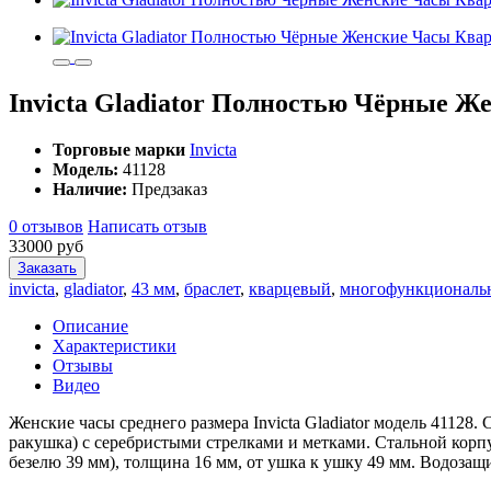
Invicta Gladiator Полностью Чёрные Ж
Торговые марки
Invicta
Модель:
41128
Наличие:
Предзаказ
0 отзывов
Написать отзыв
33000 руб
Заказать
invicta
,
gladiator
,
43 мм
,
браслет
,
кварцевый
,
многофункциональ
Описание
Характеристики
Отзывы
Видео
Женские часы среднего размера Invicta Gladiator модель 4112
ракушка) с серебристыми стрелками и метками. Стальной корпу
безелю 39 мм), толщина 16 мм, от ушка к ушку 49 мм. Водозащ