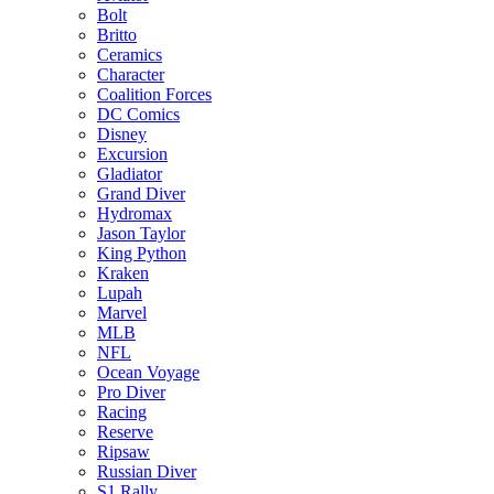
Bolt
Britto
Ceramics
Character
Coalition Forces
DC Comics
Disney
Excursion
Gladiator
Grand Diver
Hydromax
Jason Taylor
King Python
Kraken
Lupah
Marvel
MLB
NFL
Ocean Voyage
Pro Diver
Racing
Reserve
Ripsaw
Russian Diver
S1 Rally