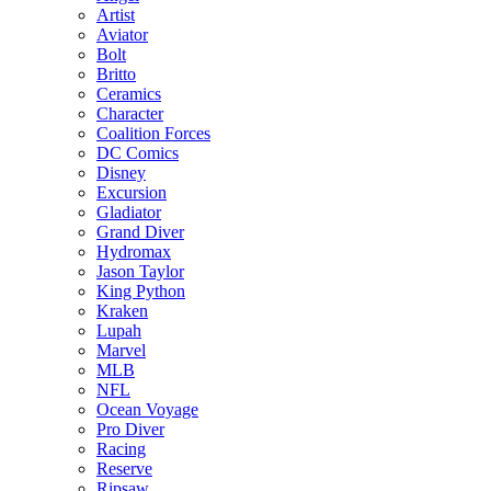
Artist
Aviator
Bolt
Britto
Ceramics
Character
Coalition Forces
DC Comics
Disney
Excursion
Gladiator
Grand Diver
Hydromax
Jason Taylor
King Python
Kraken
Lupah
Marvel
MLB
NFL
Ocean Voyage
Pro Diver
Racing
Reserve
Ripsaw