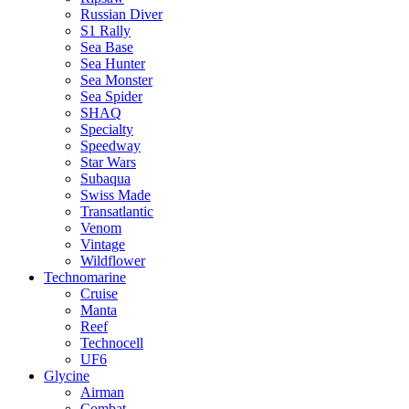
Russian Diver
S1 Rally
Sea Base
Sea Hunter
Sea Monster
Sea Spider
SHAQ
Specialty
Speedway
Star Wars
Subaqua
Swiss Made
Transatlantic
Venom
Vintage
Wildflower
Technomarine
Cruise
Manta
Reef
Technocell
UF6
Glycine
Airman
Combat