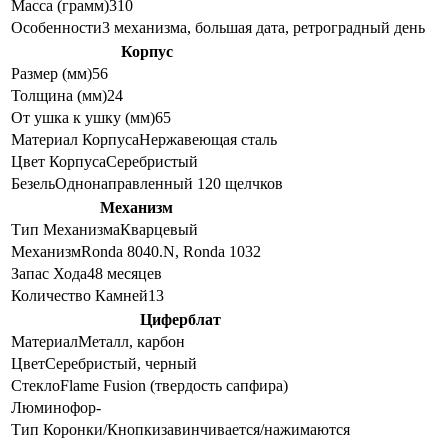
Масса (грамм)
310
Особенности
3 механизма, большая дата, ретроградный день
Корпус
Размер (мм)
56
Толщина (мм)
24
От ушка к ушку (мм)
65
Материал Корпуса
Нержавеющая сталь
Цвет Корпуса
Серебристый
Безель
Однонаправленный 120 щелчков
Механизм
Тип Механизма
Кварцевый
Механизм
Ronda 8040.N, Ronda 1032
Запас Хода
48 месяцев
Количество Камней
13
Циферблат
Материал
Металл, карбон
Цвет
Серебристый, черный
Стекло
Flame Fusion (твердость сапфира)
Люминофор
-
Тип Коронки/Кнопки
завинчивается/нажимаются