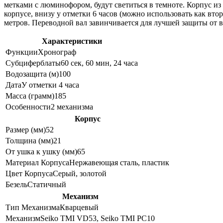
метками с люминофором, будут светиться в темноте. Корпус и
корпусе, внизу у отметки 6 часов (можно использовать как втор
метров. Переводной вал завинчивается для лучшей защиты от 
Характеристики
Функции
Хронограф
Субциферблаты
60 сек, 60 мин, 24 часа
Водозащита (м)
100
Дата
У отметки 4 часа
Масса (грамм)
185
Особенности
2 механизма
Корпус
Размер (мм)
52
Толщина (мм)
21
От ушка к ушку (мм)
65
Материал Корпуса
Нержавеющая сталь, пластик
Цвет Корпуса
Серый, золотой
Безель
Статичный
Механизм
Тип Механизма
Кварцевый
Механизм
Seiko TMI VD53, Seiko TMI PC10