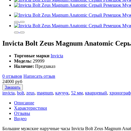
Invicta Bolt Zeus Magnum Anatomic Се
Торговые марки
Invicta
Модель:
29999
Наличие:
Предзаказ
0 отзывов
Написать отзыв
24000 руб
Заказать
invicta
,
bolt
,
zeus
,
magnum
,
каучук
,
52 мм
,
кварцевый
,
хронограф
Описание
Характеристики
Отзывы
Видео
Большие мужские наручные часы Invicta Bolt Zeus Magnum Ana