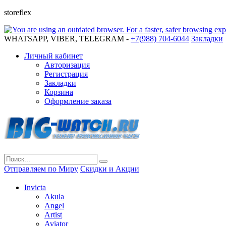
storeflex
WHATSAPP, VIBER, TELEGRAM -
+7(988) 704-6044
Закладки
Личный кабинет
Авторизация
Регистрация
Закладки
Корзина
Оформление заказа
Отправляем по Миру
Скидки и Акции
Invicta
Akula
Angel
Artist
Aviator