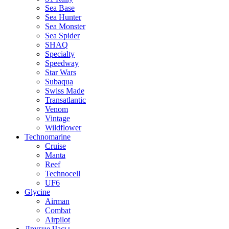
Sea Base
Sea Hunter
Sea Monster
Sea Spider
SHAQ
Specialty
Speedway
Star Wars
Subaqua
Swiss Made
Transatlantic
Venom
Vintage
Wildflower
Technomarine
Cruise
Manta
Reef
Technocell
UF6
Glycine
Airman
Combat
Airpilot
Другие Часы