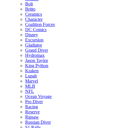
Bolt
Britto
Ceramics
Character
Coalition Forces
DC Comics
Disney
Excursion
Gladiator
Grand Diver
Hydromax
Jason Taylor
King Python
Kraken
Lupah
Marvel
MLB
NFL
Ocean Voyage
Pro Diver
Racing
Reserve
Ripsaw
Russian Diver
S1 Rally