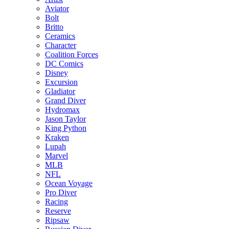
Aviator
Bolt
Britto
Ceramics
Character
Coalition Forces
DC Comics
Disney
Excursion
Gladiator
Grand Diver
Hydromax
Jason Taylor
King Python
Kraken
Lupah
Marvel
MLB
NFL
Ocean Voyage
Pro Diver
Racing
Reserve
Ripsaw