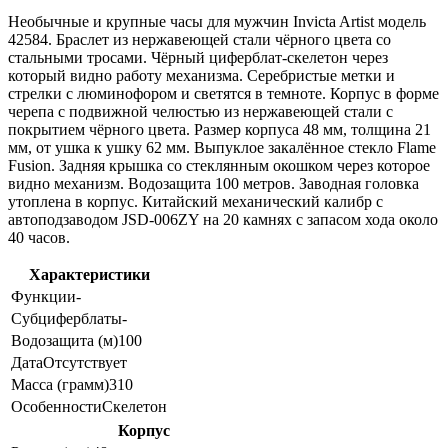
Необычные и крупные часы для мужчин Invicta Artist модель
42584. Браслет из нержавеющей стали чёрного цвета со
стальными тросами. Чёрный циферблат-скелетон через
который видно работу механизма. Серебристые метки и
стрелки с люминофором и светятся в темноте. Корпус в форме
черепа с подвижной челюстью из нержавеющей стали с
покрытием чёрного цвета. Размер корпуса 48 мм, толщина 21
мм, от ушка к ушку 62 мм. Выпуклое закалённое стекло Flame
Fusion. Задняя крышка со стеклянным окошком через которое
видно механизм. Водозащита 100 метров. Заводная головка
утоплена в корпус. Китайский механический калибр с
автоподзаводом JSD-006ZY на 20 камнях с запасом хода около
40 часов.
Характеристики
Функции
-
Субциферблаты
-
Водозащита (м)
100
Дата
Отсутствует
Масса (грамм)
310
Особенности
Скелетон
Корпус