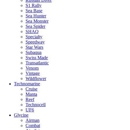
Russian Diver
S1 Rally
Sea Base
Sea Hunter
Sea Monster
Sea Spider
SHAQ
Specialty
Speedway
Star Wars
Subaqua
Swiss Made
Transatlantic
Venom
Vintage
Wildflower
Technomarine
Cruise
Manta
Reef
Technocell
UF6
Glycine
Airman
Combat