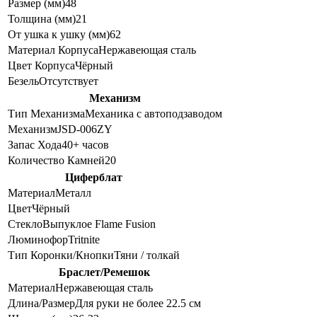
Размер (мм)
48
Толщина (мм)
21
От ушка к ушку (мм)
62
Материал Корпуса
Нержавеющая сталь
Цвет Корпуса
Чёрный
Безель
Отсутствует
Механизм
Тип Механизма
Механика с автоподзаводом
Механизм
JSD-006ZY
Запас Хода
40+ часов
Количество Камней
20
Циферблат
Материал
Металл
Цвет
Чёрный
Стекло
Выпуклое Flame Fusion
Люминофор
Tritnite
Тип Коронки/Кнопки
Тяни / толкай
Браслет/Ремешок
Материал
Нержавеющая сталь
Длина/Размер
Для руки не более 22.5 см