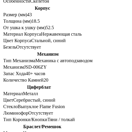
Особенности
Скелетон
Корпус
Размер (мм)
43
Толщина (мм)
18.5
От ушка к ушку (мм)
52.5
Материал Корпуса
Нержавеющая сталь
Цвет Корпуса
Стальной, синий
Безель
Отсутствует
Механизм
Тип Механизма
Механика с автоподзаводом
Механизм
JSD-006ZY
Запас Хода
40+ часов
Количество Камней
20
Циферблат
Материал
Металл
Цвет
Серебристый, синий
Стекло
Выпуклое Flame Fusion
Люминофор
Отсутствует
Тип Коронки/Кнопки
Тяни / толкай
Браслет/Ремешок