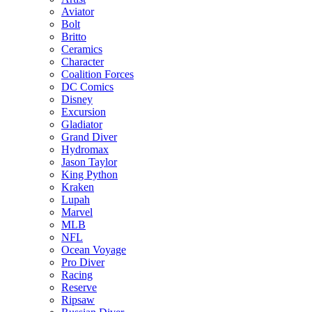
Aviator
Bolt
Britto
Ceramics
Character
Coalition Forces
DC Comics
Disney
Excursion
Gladiator
Grand Diver
Hydromax
Jason Taylor
King Python
Kraken
Lupah
Marvel
MLB
NFL
Ocean Voyage
Pro Diver
Racing
Reserve
Ripsaw