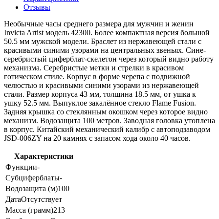
Отзывы
Необычные часы среднего размера для мужчин и женин
Invicta Artist модель 42300. Более компактная версия большой
50.5 мм мужской модели. Браслет из нержавеющей стали с
красивыми синими узорами на центральных звеньях. Сине-
серебристый циферблат-скелетон через который видно работу
механизма. Серебристые метки и стрелки в красивом
готическом стиле. Корпус в форме черепа с подвижной
челюстью и красивыми синими узорами из нержавеющей
стали. Размер корпуса 43 мм, толщина 18.5 мм, от ушка к
ушку 52.5 мм. Выпуклое закалённое стекло Flame Fusion.
Задняя крышка со стеклянным окошком через которое видно
механизм. Водозащита 100 метров. Заводная головка утоплена
в корпус. Китайский механический калибр с автоподзаводом
JSD-006ZY на 20 камнях с запасом хода около 40 часов.
Характеристики
Функции
-
Субциферблаты
-
Водозащита (м)
100
Дата
Отсутствует
Масса (грамм)
213