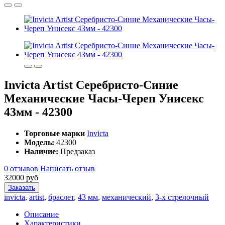
Invicta Artist Серебристо-Синие
Механические Часы-Череп Унисекс
43мм - 42300
Торговые марки
Invicta
Модель:
42300
Наличие:
Предзаказ
0 отзывов
Написать отзыв
32000 руб
Заказать
invicta
,
artist
,
браслет
,
43 мм
,
механический
,
3-х стрелочный
Описание
Характеристики