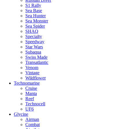
Russian Diver
S1 Rally
Sea Base
Sea Hunter
Sea Monster
Sea Spider
SHAQ
Specialty
Speedway
Star Wars
Subaqua
Swiss Made
Transatlantic
Venom
Vintage
Wildflower
Technomarine
Cruise
Manta
Reef
Technocell
UF6
Glycine
Airman
Combat