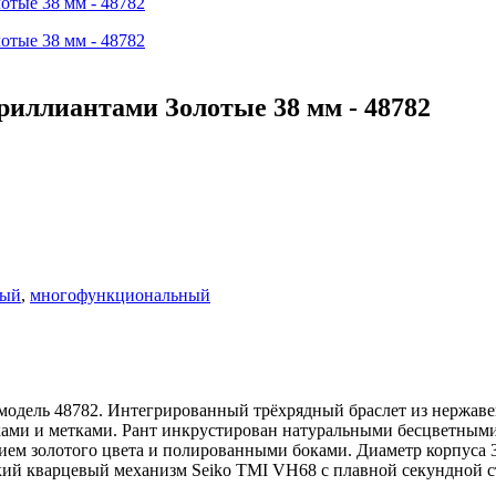
Бриллиантами Золотые 38 мм - 48782
вый
,
многофункциональный
d модель 48782. Интегрированный трёхрядный браслет из нержа
ками и метками. Рант инкрустирован натуральными бесцветными 
тием золотого цвета и полированными боками. Диаметр корпуса 
ский кварцевый механизм Seiko TMI VH68 с плавной секундной с