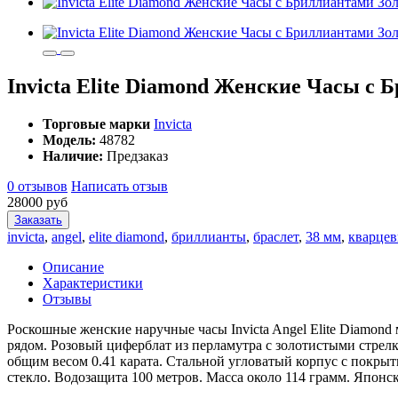
Invicta Elite Diamond Женские Часы с 
Торговые марки
Invicta
Модель:
48782
Наличие:
Предзаказ
0 отзывов
Написать отзыв
28000 руб
Заказать
invicta
,
angel
,
elite diamond
,
бриллианты
,
браслет
,
38 мм
,
кварце
Описание
Характеристики
Отзывы
Роскошные женские наручные часы Invicta Angel Elite Diamon
рядом. Розовый циферблат из перламутра с золотистыми стрел
общим весом 0.41 карата. Стальной угловатый корпус с покры
стекло. Водозащита 100 метров. Масса около 114 грамм. Япон