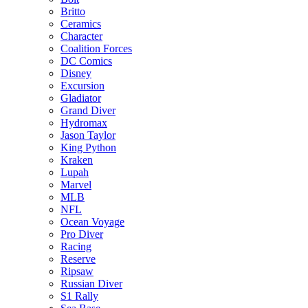
Britto
Ceramics
Character
Coalition Forces
DC Comics
Disney
Excursion
Gladiator
Grand Diver
Hydromax
Jason Taylor
King Python
Kraken
Lupah
Marvel
MLB
NFL
Ocean Voyage
Pro Diver
Racing
Reserve
Ripsaw
Russian Diver
S1 Rally