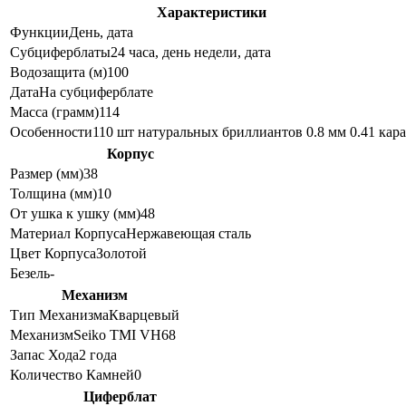
Характеристики
Функции
День, дата
Субциферблаты
24 часа, день недели, дата
Водозащита (м)
100
Дата
На субциферблате
Масса (грамм)
114
Особенности
110 шт натуральных бриллиантов 0.8 мм 0.41 кара
Корпус
Размер (мм)
38
Толщина (мм)
10
От ушка к ушку (мм)
48
Материал Корпуса
Нержавеющая сталь
Цвет Корпуса
Золотой
Безель
-
Механизм
Тип Механизма
Кварцевый
Механизм
Seiko TMI VH68
Запас Хода
2 года
Количество Камней
0
Циферблат