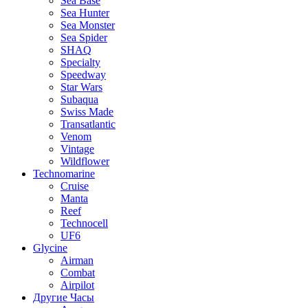
Sea Base
Sea Hunter
Sea Monster
Sea Spider
SHAQ
Specialty
Speedway
Star Wars
Subaqua
Swiss Made
Transatlantic
Venom
Vintage
Wildflower
Technomarine
Cruise
Manta
Reef
Technocell
UF6
Glycine
Airman
Combat
Airpilot
Другие Часы