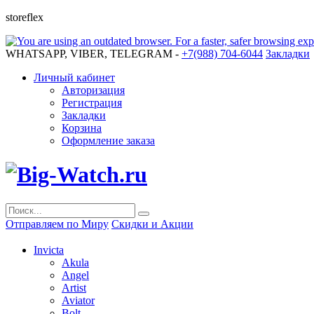
storeflex
WHATSAPP, VIBER, TELEGRAM -
+7(988) 704-6044
Закладки
Личный кабинет
Авторизация
Регистрация
Закладки
Корзина
Оформление заказа
Отправляем по Миру
Скидки и Акции
Invicta
Akula
Angel
Artist
Aviator
Bolt