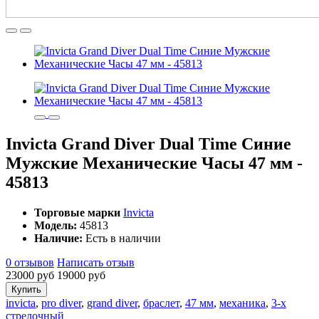
Invicta Grand Diver Dual Time Синие
Мужские Механические Часы 47 мм -
45813
Торговые марки
Invicta
Модель:
45813
Наличие:
Есть в наличии
0 отзывов
Написать отзыв
23000 руб
19000 руб
Купить
invicta
,
pro diver
,
grand diver
,
браслет
,
47 мм
,
механика
,
3-х
стрелочный