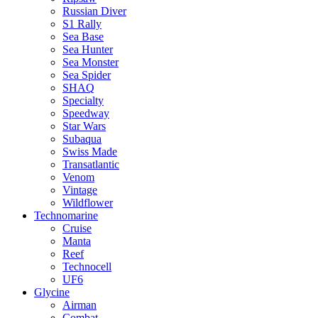
Russian Diver
S1 Rally
Sea Base
Sea Hunter
Sea Monster
Sea Spider
SHAQ
Specialty
Speedway
Star Wars
Subaqua
Swiss Made
Transatlantic
Venom
Vintage
Wildflower
Technomarine
Cruise
Manta
Reef
Technocell
UF6
Glycine
Airman
Combat