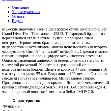
Описание
Характеристики
Отзывы
Видео
Мужские наручные часы в дайверском стиле Invicta Pro Diver
Grand Diver Dual Time модель 45813. Трёхрядный браслет из
нержавеющей стали в стиле "oyster" с полированным
центром. Первое звено браслета с дополнительным
циферблатом и механизмом, можно использовать как вторую
часовую зону. Синий "лучистый" циферблат. Стрелки и метки
с люминофором на обоих циферблатах, светятся в темноте.
Однонаправленный дайверский безель синего цвета с 60-ти
минутной разметкой. Корпус из нержавеющей стали с
полированными боками. Диаметр корпуса 47 мм, толщина 16
мм, от ушка к ушку 55 мм. Водозащита 100 метров. Основная
заводная головка завинчивается. Минеральное стекло.
Прозрачная основная задняя крышка. Японский механический
калибр с автоподзаводом Seiko TMI NH35A с запасом хода 41
час и кварцевый японский механизм Seiko TMI PC10.
Характеристики
Функции
-