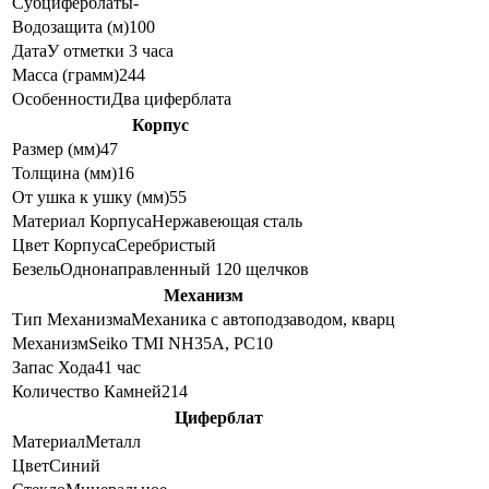
Субциферблаты
-
Водозащита (м)
100
Дата
У отметки 3 часа
Масса (грамм)
244
Особенности
Два циферблата
Корпус
Размер (мм)
47
Толщина (мм)
16
От ушка к ушку (мм)
55
Материал Корпуса
Нержавеющая сталь
Цвет Корпуса
Серебристый
Безель
Однонаправленный 120 щелчков
Механизм
Тип Механизма
Механика с автоподзаводом, кварц
Механизм
Seiko TMI NH35A, PC10
Запас Хода
41 час
Количество Камней
214
Циферблат
Материал
Металл
Цвет
Синий