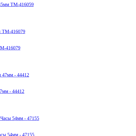
 45мм TM-416059
TM-416079
7мм - 44412
сы 54мм - 47155