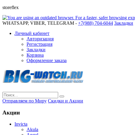
storeflex
WHATSAPP, VIBER, TELEGRAM -
+7(988) 704-6044
Закладки
Личный кабинет
Авторизация
Регистрация
Закладки
Корзина
Оформление заказа
Отправляем по Миру
Скидки и Акции
Акции
Invicta
Akula
Angel