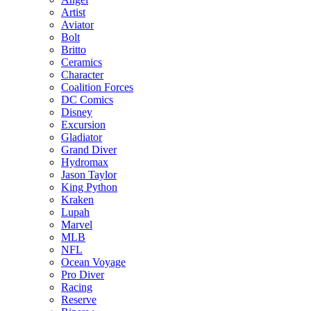
Artist
Aviator
Bolt
Britto
Ceramics
Character
Coalition Forces
DC Comics
Disney
Excursion
Gladiator
Grand Diver
Hydromax
Jason Taylor
King Python
Kraken
Lupah
Marvel
MLB
NFL
Ocean Voyage
Pro Diver
Racing
Reserve