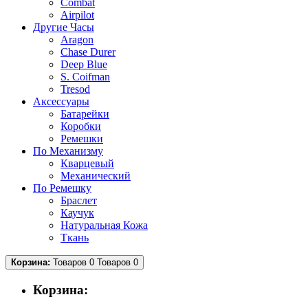
Combat
Airpilot
Другие Часы
Aragon
Chase Durer
Deep Blue
S. Coifman
Tresod
Аксессуары
Батарейки
Коробки
Ремешки
По Механизму
Кварцевый
Механический
По Ремешку
Браслет
Каучук
Натуральная Кожа
Ткань
Корзина:
Товаров 0
Товаров 0
Корзина: