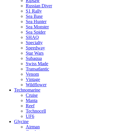
Ripsaw
Russian Diver
S1 Rally
Sea Base
Sea Hunter
Sea Monster
Sea Spider
SHAQ
Specialty
Speedway
Star Wars
Subaqua
Swiss Made
Transatlantic
Venom
Vintage
Wildflower
Technomarine
Cruise
Manta
Reef
Technocell
UF6
Glycine
Airman